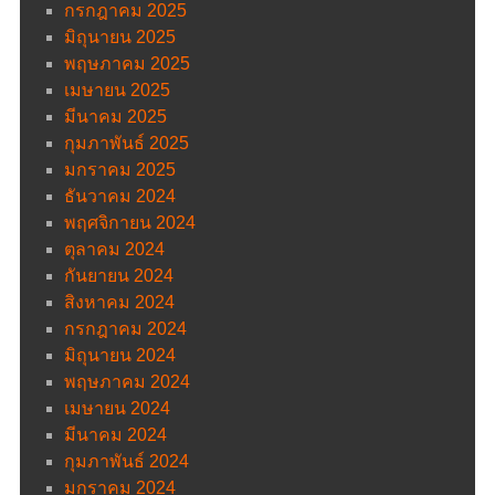
กรกฎาคม 2025
มิถุนายน 2025
พฤษภาคม 2025
เมษายน 2025
มีนาคม 2025
กุมภาพันธ์ 2025
มกราคม 2025
ธันวาคม 2024
พฤศจิกายน 2024
ตุลาคม 2024
กันยายน 2024
สิงหาคม 2024
กรกฎาคม 2024
มิถุนายน 2024
พฤษภาคม 2024
เมษายน 2024
มีนาคม 2024
กุมภาพันธ์ 2024
มกราคม 2024