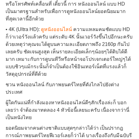
หรือโทรศัพท์เคลื่อนที่ เดี๋ยวนี้ การ หนังออนไลน์ แบบ HD
เป็นมาตรฐานสำหรับเพื่อการดูหนังออนไลน์ยอดนิยมมาก
ที่สุดเวลานี้อีกด้วย
• 4K (Ultra HD):
ดูหนังออนไลน์
ความแหลมคมชัดแบบ HD
ก็ว่าเวอร์วังแล้วครับ แต่ระดับ 4K นั้นเวอร์วังขึ้นไปอีกนะครับ
ด้วยเหตุว่าคุณจะได้ดูบนความละเอียดภาพถึง 2160p กันไป
เลยครับ ชัดเจนสูงสุด เห็นรายละเอียดเล็กๆน้อยๆได้ดิบได้ดี
มาก เหมาะกับการดูบนทีวีหรือหน้าจอโปรเจกเตอร์ใหญ่ๆได้
แบบชิวๆแม้กระนั้นก็จำเป็นต้องใช้อินเทอร์เน็ตที่แรงแล้วก็
วัสดุอุปกรณ์ที่ดีด้วย
ชวน หนังออนไลน์ กับภาพยนตร์ไทยที่ดังไกลไปยังต่าง
ประเทศ
ผู้ใดกันแน่ที่กำลังมองหาหนังออนไลน์ดีๆสักเรื่องล่ะก็ บอก
เลยว่า จำต้องมาทดลอง 4 หัวข้อนี้เลยนะครับ เนื่องจากว่านี่
เป็นหนังไทย
ยอดนิยมจากคนต่างชาติแบบสุดๆกล่าวได้ว่า เป็นปรากฎ
การณ์ภาพยนตร์ไทยฟีเวอร์เลยก็ว่าได้ บางเรื่องถึงกับมีฉบับรี