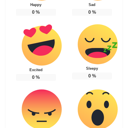
Happy
Sad
0
%
0
%
Sleepy
Excited
0
%
0
%