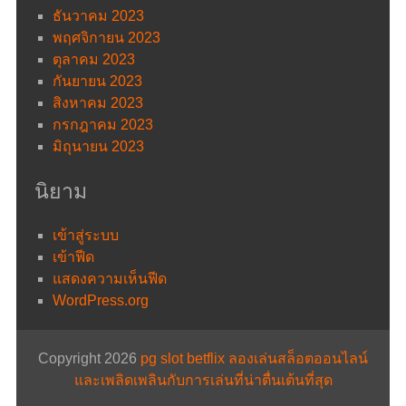
ธันวาคม 2023
พฤศจิกายน 2023
ตุลาคม 2023
กันยายน 2023
สิงหาคม 2023
กรกฎาคม 2023
มิถุนายน 2023
นิยาม
เข้าสู่ระบบ
เข้าฟีด
แสดงความเห็นฟีด
WordPress.org
Copyright 2026
pg slot betflix ลองเล่นสล็อตออนไลน์
และเพลิดเพลินกับการเล่นที่น่าตื่นเต้นที่สุด