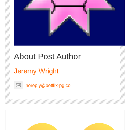
About Post Author
Jeremy Wright
noreply@betflix-pg.co