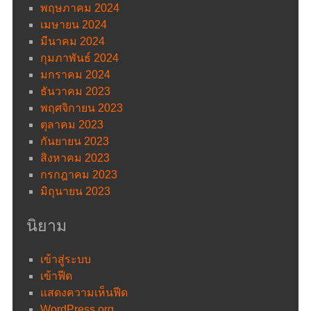
พฤษภาคม 2024
เมษายน 2024
มีนาคม 2024
กุมภาพันธ์ 2024
มกราคม 2024
ธันวาคม 2023
พฤศจิกายน 2023
ตุลาคม 2023
กันยายน 2023
สิงหาคม 2023
กรกฎาคม 2023
มิถุนายน 2023
นิยาม
เข้าสู่ระบบ
เข้าฟีด
แสดงความเห็นฟีด
WordPress.org