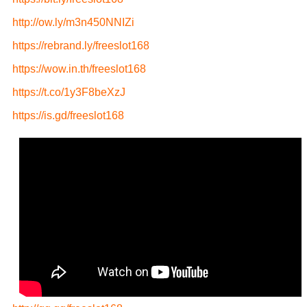
http://ow.ly/m3n450NNIZi
https://rebrand.ly/freeslot168
https://wow.in.th/freeslot168
https://t.co/1y3F8beXzJ
https://is.gd/freeslot168