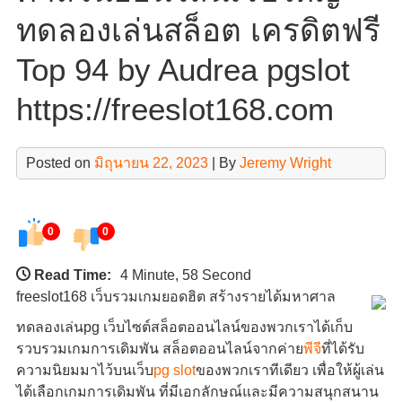
ทดลองเล่นสล็อต เครดิตฟรี
Top 94 by Audrea pgslot
https://freeslot168.com
Posted on
มิถุนายน 22, 2023
| By
Jeremy Wright
0
0
Read Time:
4 Minute, 58 Second
freeslot168 เว็บรวมเกมยอดฮิต สร้างรายได้มหาศาล
ทดลองเล่นpg เว็บไซต์สล็อตออนไลน์ของพวกเราได้เก็บ
รวบรวมเกมการเดิมพัน สล็อตออนไลน์จากค่าย
พีจี
ที่ได้รับ
ความนิยมมาไว้บนเว็บ
pg slot
ของพวกเราทีเดียว เพื่อให้ผู้เล่น
ได้เลือกเกมการเดิมพัน ที่มีเอกลักษณ์และมีความสนุกสนาน