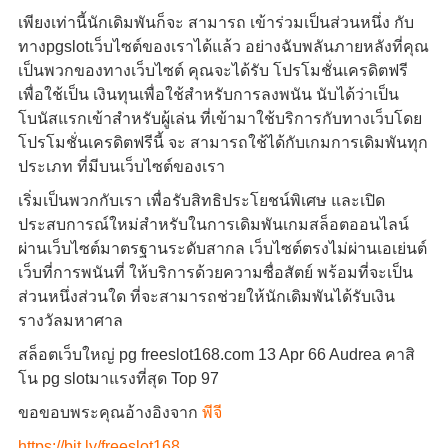
เพียงเท่านี้นักเดิมพันก็จะ สามารถ เข้าร่วมเป็นส่วนหนึ่ง กับ
ทางpgslotเว็บไซต์ของเราได้แล้ว อย่างฉับพลันภายหลังที่คุณ
เป็นพวกของทางเว็บไซต์ คุณจะได้รับ โปรโมชั่นเครดิตฟรี
เพื่อใช้เป็น เงินทุนเพื่อใช้สำหรับการลงพนัน นับได้ว่าเป็น
โบนัสแรกเข้าสำหรับผู้เล่น ที่เข้ามาใช้บริการกับทางเว็บโดย
โปรโมชั่นเครดิตฟรีนี้ จะ สามารถใช้ได้กับเกมการเดิมพันทุก
ประเภท ที่มีบนเว็บไซต์ของเรา
เริ่มเป็นพวกกับเรา เพื่อรับสิทธิประโยชน์พิเศษ และเปิด
ประสบการณ์ใหม่สำหรับในการเดิมพันเกมสล็อตออนไลน์
ผ่านเว็บไซต์มาตรฐานระดับสากล เว็บไซต์ตรงไม่ผ่านเอเย่นต์
เว็บที่การพนันที่ ให้บริการด้วยความซื่อสัตย์ พร้อมที่จะเป็น
ส่วนหนึ่งส่วนใด ที่จะสามารถช่วยให้นักเดิมพันได้รับเงิน
รางวัลมหาศาล
สล็อตเว็บใหญ่ pg freeslot168.com 13 Apr 66 Audrea คาสิ
โน pg slotมาแรงที่สุด Top 97
ขอขอบพระคุณอ้างอิงจาก
พีจี
https://bit.ly/freeslot168