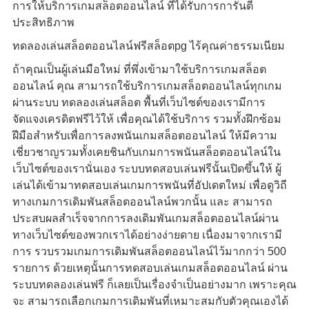
การให้บริการเกมสล็อตออนไลน์ ที่ได้รับการการันตี
ประสิทธิภาพ
ทดลองเล่นสล็อตออนไลน์ฟรีสล็อตpg ไร้คุณค่าธรรมเนียม
ถ้าคุณเป็นผู้เล่นมือใหม่ ที่พึ่งเข้ามาใช้บริการเกมสล็อต
ออนไลน์ คุณ สามารถใช้บริการเกมสล็อตออนไลน์ทุกเกม
ผ่านระบบ ทดลองเล่นสล็อต พื้นที่เว็บไซต์ของเรามีการ
จัดแจงเครดิตฟรีไว้ให้ เพื่อคุณได้ใช้บริการ รวมทั้งฝึกซ้อม
ฝีมือสำหรับเพื่อการลงพนันเกมสล็อตออนไลน์ ให้มีความ
เชี่ยวชาญรวมทั้งเคยชินกับเกมการพนันสล็อตออนไลน์ใน
เว็บไซต์ของเรานั่นเอง ระบบทดสอบเล่นฟรีนั้นเปิดขึ้นให้ ผู้
เล่นได้เข้ามาทดสอบเล่นเกมการพนันที่อัปเดตใหม่ เพื่อดูวิถี
ทางเกมการเดิมพันสล็อตออนไลน์พวกนั้น และ สามารถ
ประสบผลสำเร็จจากการลงเดิมพันเกมสล็อตออนไลน์ผ่าน
ทางเว็บไซต์ของพวกเราได้อย่างง่ายดาย เนื่องมาจากเรามี
การ รวบรวมเกมการเดิมพันสล็อตออนไลน์ไว้มากกว่า 500
รายการ ด้วยเหตุนั้นการทดสอบเล่นเกมสล็อตออนไลน์ ผ่าน
ระบบทดลองเล่นฟรี ก็เลยเป็นเรื่องจำเป็นอย่างมาก เพราะคุณ
จะ สามารถเลือกเกมการเดิมพันที่เหมาะสมกับตัวคุณเองได้