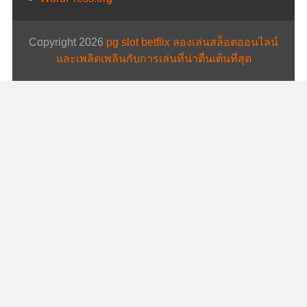
Copyright 2026
pg slot betflix ลองเล่นสล็อตออนไลน์
และเพลิดเพลินกับการเล่นที่น่าตื่นเต้นที่สุด