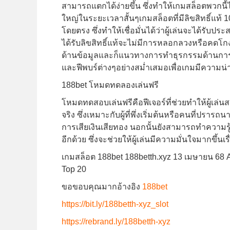
สามารถแตกได้ง่ายขึ้น ซึ่งทำให้เกมสล็อตพวกนี้
ใหญ่ในระยะเวลาสั้นๆเกมสล็อตที่มีลิขสิทธิ์แท้ 
โดยตรง ซึ่งทำให้เชื่อมั่นได้ว่าผู้เล่นจะได้รับป
ได้รับลิขสิทธิ์แท้จะไม่มีการหลอกลวงหรือคด
ด้านข้อมูลและก็แนวทางการทำธุรกรรมด้านการเง
และฟีพบร์ต่างๆอย่างสม่ำเสมอเพื่อเกมมีความน่า
188bet โหมดทดลองเล่นฟรี
โหมดทดสอบเล่นฟรีคือฟีเจอร์ที่ช่วยทำให้ผู้เล่
จริง ซึ่งเหมาะกับผู้ที่พึ่งเริ่มต้นหรือคนที่ปรา
การเสียเงินเสียทอง นอกนั้นยังสามารถทำความร
อีกด้วย ซึ่งจะช่วยให้ผู้เล่นมีความมั่นใจมากขึ้น
เกมสล็อต 188bet 188betth.xyz 13 เมษายน 68 A
Top 20
ขอขอบคุณมากอ้างอิง
188bet
https://bit.ly/188betth-xyz_slot
https://rebrand.ly/188betth-xyz