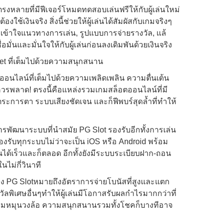
รงหลายที่มีฟีเจอร์โหมดทดสอบเล่นฟรีให้กับผู้เล่นใหม่
ใช้เงินจริง สิ่งนี้ช่วยให้ผู้เล่นได้สัมผัสกับเกมจริงๆ
มเข้าใจแนวทางการเล่น, รูปแบบการจ่ายรางวัล, แล้
อมั่นและมั่นใจให้กับผู้เล่นก่อนลงเดิมพันด้วยเงินจริง
8bet ที่เต็มไปด้วยความสนุกสนาน
ไลน์ที่เต็มไปด้วยความเพลิดเพลิน ความตื่นเต้น
วรพลาด! ตรงนี้คือแหล่งรวมเกมสล็อตออนไลน์ที่มี
รตระการตา ระบบเสียงชัดเจน และก็ฟีพบร์สุดล้ำที่ทำให้
การพัฒนาระบบที่นำสมัย PG Slot รองรับอีกทั้งการเล่น
องรับทุกระบบไม่ว่าจะเป็น iOS หรือ Android พร้อม
่นได้เร็วและก็ตลอด อีกทั้งยังมีระบบระเบียบฝาก-ถอน
นไม่กี่วินาที
อง PG Slotหมายถึงอัตราการจ่ายโบนัสที่สูงและแตก
วัลพิเศษอื่นๆทำให้ผู้เล่นมีโอกาสรับผลกำไรมากกว่าที่
่เริ่มหมุนวงล้อ ความสนุกสนานรวมทั้งโชคก็บางทีอาจ