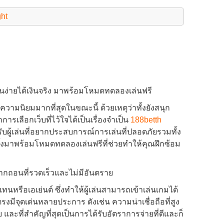
ht
่นง่ายได้เงินจริง มาพร้อมโหมดทดลองเล่นฟรี
ความนิยมมากที่สุดในขณะนี้ ด้วยเหตุว่าทั้งยังสนุก
รเลือกเว็บที่ไว้ใจได้เป็นเรื่องจำเป็น
188betth
หรับผู้เล่นที่อยากประสบการณ์การเล่นที่ปลอดภัยรวมทั้ง
วมทั้งมาพร้อมโหมดทดลองเล่นฟรีที่ช่วยทำให้คุณฝึกซ้อม
ากถอนที่รวดเร็วและไม่มีอันตราย
นหรือเอเย่นต์ ซึ่งทำให้ผู้เล่นสามารถเข้าเล่นเกมได้
รงมีจุดเด่นหลายประการ ดังเช่น ความน่าเชื่อถือที่สูง
และที่สำคัญที่สุดเป็นการได้รับอัตราการจ่ายที่ดีและก็