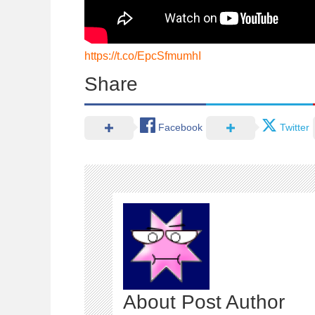
https://t.co/EpcSfmumhI
Share
Facebook
Twitter
About Post Author