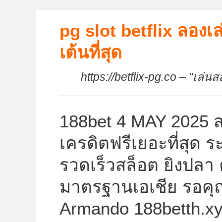
Skip
pg slot betflix ลองเ
to
content
เต้นที่สุด
https://betflix-pg.co – "เ
188bet 4 MAY 2025 สล
เครดิตฟรีเยอะที่สุด 
รวดเร็วสล็อต ยิงปลา 
มาตรฐานเอเชีย รอคุ
Armando 188betth.x