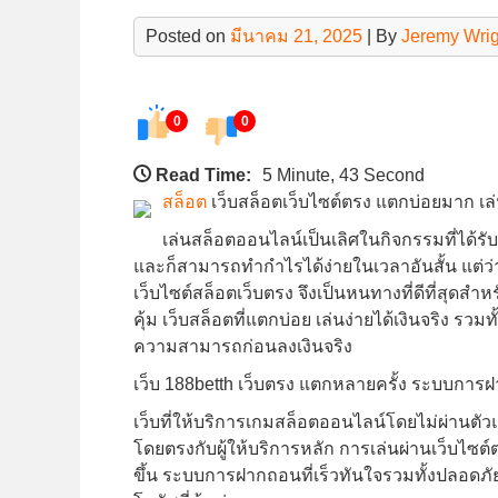
Posted on
มีนาคม 21, 2025
| By
Jeremy Wrig
0
0
Read Time:
5 Minute, 43 Second
สล็อต
เว็บสล็อตเว็บไซต์ตรง แตกบ่อยมาก เล
เล่นสล็อตออนไลน์เป็นเลิศในกิจกรรมที่ได้รับ
และก็สามารถทำกำไรได้ง่ายในเวลาอันสั้น แต่ว่ากา
เว็บไซต์สล็อตเว็บตรง จึงเป็นหนทางที่ดีที่สุดสำ
คุ้ม เว็บสล็อตที่แตกบ่อย เล่นง่ายได้เงินจริง ร
ความสามารถก่อนลงเงินจริง
เว็บ 188betth เว็บตรง แตกหลายครั้ง ระบบการฝ
เว็บที่ให้บริการเกมสล็อตออนไลน์โดยไม่ผ่านตัวแท
โดยตรงกับผู้ให้บริการหลัก การเล่นผ่านเว็บไซต์ต
ขึ้น ระบบการฝากถอนที่เร็วทันใจรวมทั้งปลอดภัย 