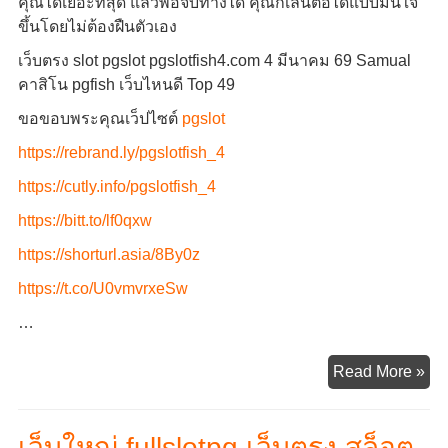
คุณได้เยอะที่สุด แล้วพอจับทางได้ คุณก็เล่นต่อได้แบบมั่นใจ
ขึ้นโดยไม่ต้องฝืนตัวเอง
เว็บตรง slot pgslot pgslotfish4.com 4 มีนาคม 69 Samual
คาสิโน pgfish เว็บไหนดี Top 49
ขอขอบพระคุณเว็ปไซต์
pgslot
https://rebrand.ly/pgslotfish_4
https://cutly.info/pgslotfish_4
https://bitt.to/lf0qxw
https://shorturl.asia/8By0z
https://t.co/U0vmvrxeSw
…
Pgs
Read More »
we
สล
เว็บใหญ่ fullslotpg เว็บตรง สล็อต
แต