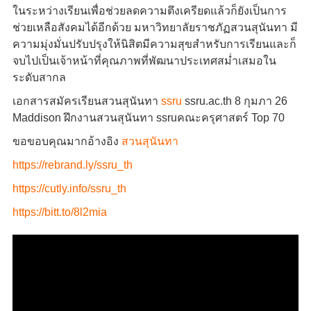
ในระหว่างเรียนเพื่อช่วยลดความตึงเครียดแล้วก็ยังเป็นการ
ช่วยเหลือสังคมได้อีกด้วย มหาวิทยาลัยราชภัฏสวนสุนันทา มี
ความมุ่งมั่นปรับปรุงให้นิสิตมีความสุขสำหรับการเรียนและก็
จบไปเป็นเจ้าหน้าที่คุณภาพที่พัฒนาประเทศสม่ำเสมอใน
ระดับสากล
เอกสารสมัครเรียนสวนสุนันทา
ssru
ssru.ac.th 8 กุมภา 26
Maddison ฝึกงานสวนสุนันทา ssruคณะครุศาสตร์ Top 70
ขอขอบคุณมากอ้างอิง
สวนสุนันทา
https://rebrand.ly/ssru_th
https://cutly.info/ssru_th
https://bitt.to/8l2mia