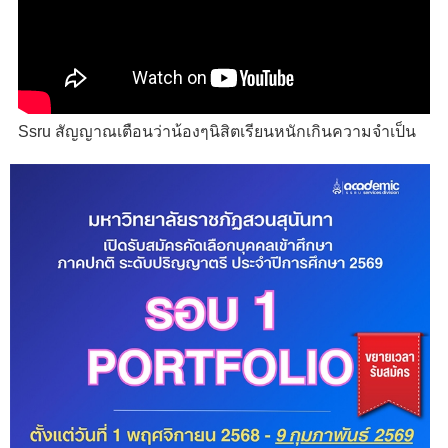
53
by
Da
Ful
21
Ssru สัญญาณเตือนว่าน้องๆนิสิตเรียนหนักเกินความจำเป็น
กุม
20
cas
onl