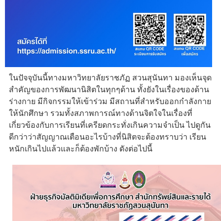
ในปัจจุบันนี้ทางมหาวิทยาลัยราชภัฏ สวนสุนันทา มองเห็นจุด
สำคัญของการพัฒนานิสิตในทุกๆด้าน ทั้งยังในเรื่องของด้าน
ร่างกาย มีกิจกรรมให้เข้าร่วม มีสถานที่สำหรับออกกำลังกาย
ให้นักศึกษา รวมทั้งสภาพการณ์ทางด้านจิตใจในเรื่องที่
เกี่ยวข้องกับการเรียนที่เครียดกระทั่งเกินความจำเป็น ไปดูกัน
ดีกว่าว่าสัญญาณเตือนอะไรบ้างที่นิสิตจะต้องทราบว่า เรียน
หนักเกินไปแล้วและก็ต้องพักบ้าง ดังต่อไปนี้