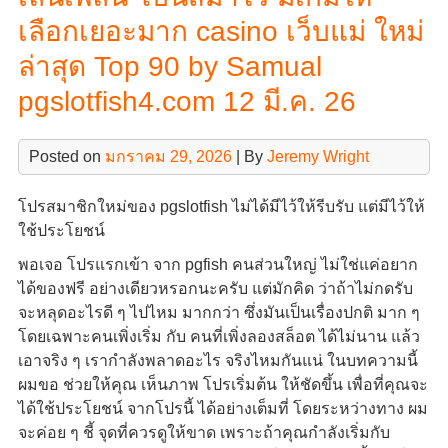
เลือกเยอะมาก casino เว็บแม่ ใหม่
ล่าสุด Top 90 by Samual
pgslotfish4.com 12 มี.ค. 26
Posted on
มกราคม 29, 2026
| By
Jeremy Wright
โปรสมาชิกใหม่ของ pgslotfish ไม่ได้มีไว้ให้รีบรับ แต่มีไว้ให้
ใช้ประโยชน์
พอเจอ โปรแรกเข้า จาก pgfish คนส่วนใหญ่ ไม่ใช่แค่อยาก
ได้ของฟรี อย่างเดียวหรอกนะครับ แต่มักคิด ว่าถ้าไม่กดรับ
จะหลุดอะไรดี ๆ ไปไหม มากกว่า ซึ่งมันเป็นเรื่องปกติ มาก ๆ
โดยเฉพาะคนเพิ่งเริ่ม กับ คนที่เพิ่งลองสล็อต ได้ไม่นาน แล้ว
เอาจริง ๆ เรากำลังพลาดอะไร จริงไหมกันแน่ ในบทความนี้
ผมขอ ช่วยให้คุณ เห็นภาพ โปรเริ่มต้น ให้ชัดขึ้น เพื่อที่คุณจะ
ได้ใช้ประโยชน์ จากโปรนี้ ได้อย่างเต็มที่ โดยระหว่างทาง ผม
จะค่อย ๆ ชี้ จุดที่ควรดูให้ขาด เพราะถ้าคุณกำลังเริ่มกับ