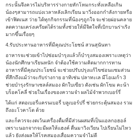
กระนั้นจึงควรไม่บริหารร่างกายหักโหมกระทั่งเหลือเกิน
น้องๆสามารถแบ่งเวลาหลังเลิกเรียน มาวิ่งออกกำลังกายหรือ
เข้าฟิตเนส ว่าย ได้ทุกกิจกรรมที่น้องๆถูกใจ จะช่วยผ่อนคลาย
ลดความเคร่งเครียดได้รวมทั้งช่วยให้มีจิตใจที่เบิกบานร่าเริง
มากขึ้นเรื่อยๆ
4.รับประทานอาหารที่มีคุณประโยชน์ สวนสุนันทา
อาหารจะช่วยเข้าไปซ่อมบำรุงแล้วก็บำรุงสมองเพราะเหตุว่า
น้องนักศึกษาเรียนหนัก จำต้องใช้ความคิดมากการทาน
อาหารที่มีคุณประโยชน์ จะช่วยปรับปรุงแก้ไขซ่อนแซมส่วน
ที่สึกถึงแม้ว่าจะกับร่างกาย อาทิเช่น ปลาทะเล มีโอเมก้า 3
ช่วยบำรุงรักษาเซลล์สมอง ผักใบเขียว ดังเช่น ผักโขม คะน้า
บร็อคโคลี่ ช่วยในเรื่องของความจำ ผลไม้จำพวกเบอร์รี่
ได้แก่ สตอเบอรี่แครนเบอรี่ บลูเบอร์ปรี่ ช่วยกระตุ้นสมอง รวม
ถึงอะโวคาโด ด้วย
และก็ควรจะงดเว้นเครื่องดื่มที่มีส่วนผสมที่เป็นแอลกอฮอล์
เพราะนอกจากจะมีผลให้แฮงค์ ตื่นมาวิงเวียน ไปเรียนไม่ไหว
แล้ว ยังส่งผลให้โรคสมองเสื่อมความจำไม่ดี