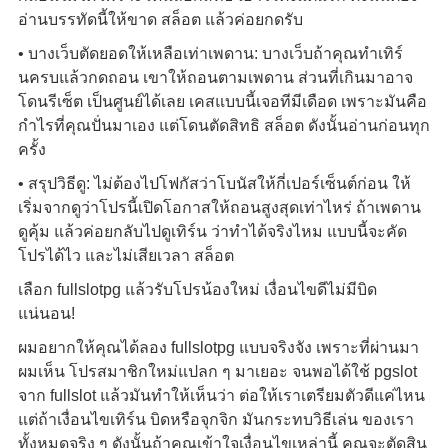
อ่านบรรทัดนี้ให้ขาด สล็อต แล้วค่อยกดรับ
• บางเว็บตัดยอดให้เหลือเท่าเพดาน: บางเว็บถ้าคุณทำเทิร์
นครบแล้วกดถอน เขาให้ถอนตามเพดาน ส่วนที่เกินมาอาจ
โดนรีเซ็ต เป็นศูนย์ได้เลย เคสแบบนี้เจอทีมีเดือด เพราะมันคือ
กำไรที่คุณปั่นมาเอง แต่โดนตัดสิทธิ สล็อต ดังนั้นอ่านก่อนทุก
ครั้ง
• สรุปวิธีดู: ไม่ต้องไปโฟกัสว่าโบนัสให้กี่เปอร์เซ็นต์ก่อน ให้
เริ่มจากดูว่าโปรนี้เปิดโอกาสให้ถอนสูงสุดเท่าไหร่ ถ้าเพดาน
ดูคุ้ม แล้วค่อยกลับไปดูเทิร์น ว่าทำได้จริงไหม แบบนี้จะคัด
โปรได้ไว และไม่เสียเวลา สล็อต
เลือก fullslotpg แล้วรับโปรน้องใหม่ เงื่อนไขดีไม่มีบิด
แน่นอน!
ผมอยากให้คุณได้ลอง fullslotpg แบบจริงจัง เพราะที่ผ่านมา
ผมเห็น โปรสมาชิกใหม่แปลก ๆ มาเยอะ จนพอได้ใช้ pgslot
จาก fullslot แล้วมันทำให้เห็นว่า ต่อให้เราเตรียมตัวดีแค่ไหน
แต่ถ้าเงื่อนไขเทิร์น บิดหรือจุกจิก มันกระทบวิธีเล่น ของเรา
ทั้งหมดจริง ๆ ดังนั้นถ้าคุณเข้าใจเงื่อนไขเหล่านี้ คุณจะตัดสิน