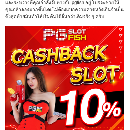
และระหว่างที่คุณกำลังจับทางกับ pgfish อยู่ โปรจะช่วยให้
คุณกล้าลองมากขึ้นโดยไม่ต้องแบกความคาดหวังเกินจำเป็น
ซึ่งสุดท้ายมันทำให้เริ่มต้นได้ลื่นกว่าเดิมจริง ๆ ครับ