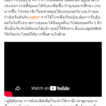
เพื่อการเรียนรู้ มากกว่าการเล่นเพื่อหวังผลทันที อยู่แล้วครับ
ประสบการณ์ที่คุณจะได้รับจะเพิ่มขึ้น ถ้าคุณอยากศึกษา เกม
มากขึ้น โปรสมาชิกใหม่ช่วยคุณได้แน่นอนครับ และถ้าคุณ
กำลังเริ่มต้นกับ
pgfish
การใช้โปรเพื่อเรียนรู้จะคุ้มกว่ารีบลุ้น
ผลในไม่กี่รอบ เพราะคุณจะได้ข้อมูลที่เอาไปต่อยอดจริง ๆ อีก
ทั้งเมื่อเริ่มจับนิสัยเกมได้แล้ว คุณก็ใช้จังหวะนั้นบน pgslotfish
ให้เกิดประโยชน์ได้มากขึ้นตามไปด้วย
• ดูนิสัยเกม: การมีเครดิตเพิ่มก็จะทำให้เรามีเวลาดูเกมมาก