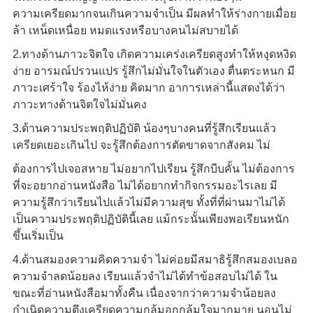
ความเครียดมากจนเกินความจำเป็น มีผลทำให้ร่างกายเมื่อย
ล้า เหน็ดเหนื่อย หมดแรงหรือบางคนไม่สบายได้
2.ทางด้านภาวะจิตใจ เกิดความเคร่งเครียดสูงทำให้หงุดหงิด
ง่าย อารมณ์ปรวนแปร รู้สึกไม่มั่นใจในตัวเอง ตื่นตระหนก มี
ภาวะเศร้าใจ ร้องไห้ง่าย คิดมาก อาการเหล่านี้แสดงได้ว่า
ภาวะทางด้านจิตใจไม่มั่นคง
3.ด้านความประพฤติปฏิบัติ น้องๆบางคนที่รู้สึกเรียนแล้ว
เครียดเยอะเกินไป จะรู้สึกต้องการตัดขาดจากสังคม ไม่
ต้องการไปเจอสหาย ไม่อยากไปเรียน รู้สึกบีบคั้น ไม่ต้องการ
ที่จะอยากอ่านหนังสือ ไม่ได้อยากทำกิจกรรมอะไรเลย มี
ความรู้สึกว่าเรียนไปแล้วไม่มีความสุข ทั้งที่ที่ผ่านมาไม่ได้
เป็นความประพฤติปฏิบัตินี้เลย แม้กระนั้นเพียงพอเรียนหนัก
ขึ้นเริ่มเป็น
4.ด้านสมองความคิดความจำ ไม่ค่อยมีสมาธิรู้สึกสมองเบลอ
ความจำลดน้อยลง เรียนแล้วจำไม่ได้ทำข้อสอบไม่ได้ ใน
ขณะที่อ่านหนังสือมาทั้งคืน เนื่องจากว่าความจำน้อยลง
กำเนิดความตึงเครียดความกลุ้มอกกลุ้มใจมากมาย นอนไม่