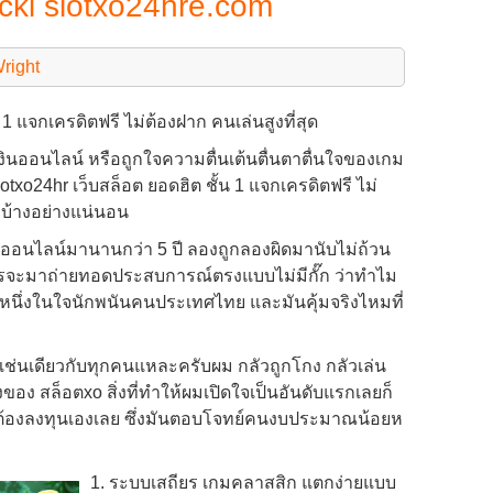
Vicki slotxo24hre.com
right
1 แจกเครดิตฟรี ไม่ต้องฝาก คนเล่นสูงที่สุด
ินออนไลน์ หรือถูกใจความตื่นเต้นตื่นตาตื่นใจของเกม
otxo24hr เว็บสล็อต ยอดฮิต ชั้น 1 แจกเครดิตฟรี ไม่
าบ้างอย่างแน่นอน
อตออนไลน์มานานกว่า 5 ปี ลองถูกลองผิดมานับไม่ถ้วน
การจะมาถ่ายทอดประสบการณ์ตรงแบบไม่มีกั๊ก ว่าทำไม
ืนหนึ่งในใจนักพนันคนประเทศไทย และมันคุ้มจริงไหมที่
เช่นเดียวกับทุกคนแหละครับผม กลัวถูกโกง กลัวเล่น
รงของ สล็อตxo สิ่งที่ทำให้ผมเปิดใจเป็นอันดับแรกเลยก็
ม่ต้องลงทุนเองเลย ซึ่งมันตอบโจทย์คนงบประมาณน้อยห
1. ระบบเสถียร เกมคลาสสิก แตกง่ายแบบ