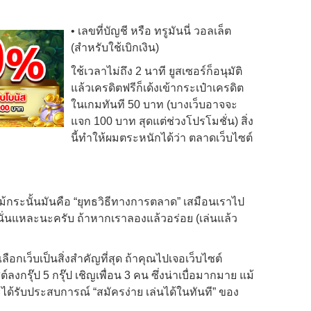
• เลขที่บัญชี หรือ ทรูมันนี่ วอลเล็ต
(สำหรับใช้เบิกเงิน)
ใช้เวลาไม่ถึง 2 นาที ยูสเซอร์ก็อนุมัติ
แล้วเครดิตฟรีก็เด้งเข้ากระเป๋าเครดิต
ในเกมทันที 50 บาท (บางเว็บอาจจะ
แจก 100 บาท สุดแต่ช่วงโปรโมชั่น) สิ่ง
นี้ทำให้ผมตระหนักได้ว่า ตลาดเว็บไซต์
้กระนั้นมันคือ “ยุทธวิธีทางการตลาด” เสมือนเราไป
ีนั่นแหละนะครับ ถ้าหากเราลองแล้วอร่อย (เล่นแล้ว
ือกเว็บเป็นสิ่งสำคัญที่สุด ถ้าคุณไปเจอเว็บไซต์
ลงกรุ๊ป 5 กรุ๊ป เชิญเพื่อน 3 คน ซึ่งน่าเบื่อมากมาย แม้
ได้รับประสบการณ์ “สมัครง่าย เล่นได้ในทันที” ของ