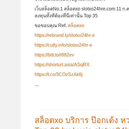
เว็บสล็อตNo.1 สล็อตxo slotxo24hre.com 11 ก.ค.
ลงทุนทั้งทีต้องที่นี่เท่านั้น Top 35
ขอขอบคุณ Ref.
สล็อตxo
https://rebrand.ly/slotxo24hr-e
https://cutly.info/slotxo24hr-e
https://bitt.to/r882ev
https://shorturl.asia/ASqRX
https://t.co/3COzSzAk6j
…
สล็อตxo บริการ ป๊อกเด้ง ห