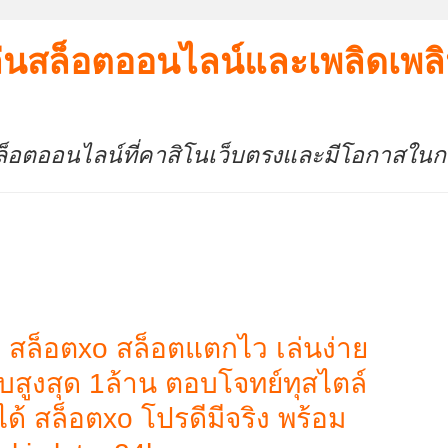
ล่นสล็อตออนไลน์และเพลิดเพลินก
ล่นสล็อตออนไลน์ที่คาสิโนเว็บตรงและมีโอกาสใ
6 สล็อตxo สล็อตแตกไว เล่นง่าย
สูงสุด 1ล้าน ตอบโจทย์ทุสไตล์
ได้ สล็อตxo โปรดีมีจริง พร้อม