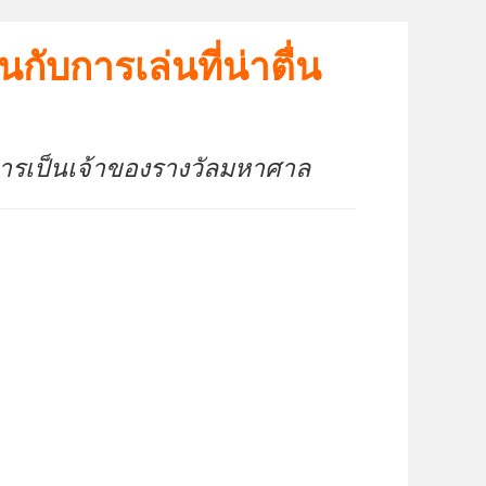
ับการเล่นที่น่าตื่น
นการเป็นเจ้าของรางวัลมหาศาล