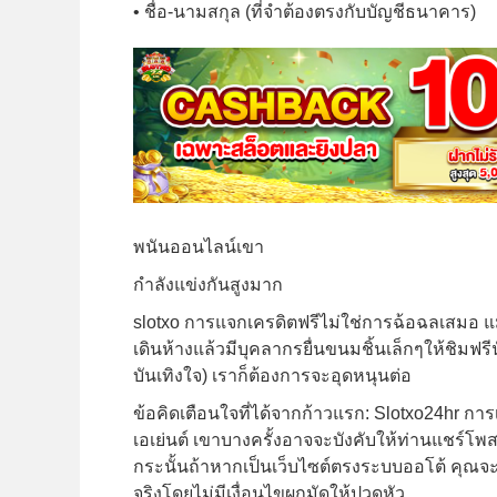
• ชื่อ-นามสกุล (ที่จำต้องตรงกับบัญชีธนาคาร)
พนันออนไลน์เขา
กำลังแข่งกันสูงมาก
slotxo การแจกเครดิตฟรีไม่ใช่การฉ้อฉลเสมอ แม
เดินห้างแล้วมีบุคลากรยื่นขนมชิ้นเล็กๆให้ชิมฟร
บันเทิงใจ) เราก็ต้องการจะอุดหนุนต่อ
ข้อคิดเตือนใจที่ได้จากก้าวแรก: Slotxo24hr การเล
เอเย่นต์ เขาบางครั้งอาจจะบังคับให้ท่านแชร์โพสต์
กระนั้นถ้าหากเป็นเว็บไซต์ตรงระบบออโต้ คุณจะ
จริงโดยไม่มีเงื่อนไขผูกมัดให้ปวดหัว