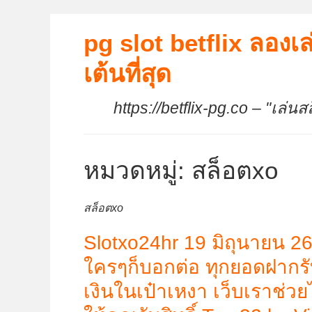
Skip
pg slot betflix ลองเ
to
content
เต้นที่สุด
https://betflix-pg.co – "เ
หมวดหมู่:
สล็อตxo
สล็อตxo
Slotxo24hr 19 มิถุนายน 2
ใครๆก็บอกต่อ ทุกยอดฝากรับ
เงินในเป๋าเหงา เว็บเราช่วย