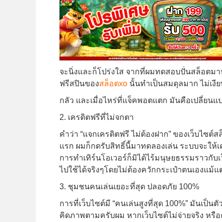
จะนิ่งและก็โปร่งใส จากที่ผมทดสอบปั่นสล็อตมา
ฟรีสปินของ
สล็อตxo
นั้นทำเป็นสมดุลมาก ไม่เงี
กลัว และเมื่อไหร่ที่แจ็คพอตแตก มันคือเปลี่ยนแป
2. เครดิตฟรีที่ไม่จกตา
คำว่า “แจกเครดิตฟรี ไม่ต้องฝาก” ของเว็บไซต์ส
แรก ผมก็กดรับสิทธิ์นี้มาทดลองเล่น ระบบจะให้เค
การทำเทิร์นโอเวอร์ก็มิได้ไร้มนุษยธรรมราวกับเว็
ไปใช้ได้จริงๆโดยไม่ต้องควักกระเป๋าตนเองแม้แต
3. ชุมชนคนเล่นเยอะที่สุด ปลอดภัย 100%
การที่เว็บไซต์มี “คนเล่นสูงที่สุด 100%” มันเป็น
คิดภาพตามครับผม หากเว็บไซต์ไม่จ่ายจริง หรือ