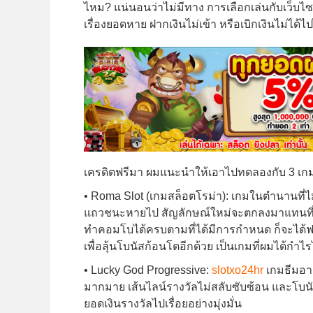
ไหม? แน่นอนว่าไม่มีทาง การเลือกเล่นกับเว็บไซต
เรื่องยอดหาย ฝากเงินไม่เข้า หรือเบิกเงินไม่ได้
เครดิตฟรีมา ผมแนะนำให้เอาไปทดลองกับ 3 เกมน
• Roma Slot (เกมสล็อตโรม่า): เกมในตำนานที่ไม่มี
แถวชนะหายไป สัญลักษณ์ใหม่จะตกลงมาแทนที่ 
ทำคอมโบได้ครบตามที่ได้มีการกำหนด ก็จะได้ฟรี
เพื่อลุ้นโบนัสก้อนโตอีกด้วย เป็นเกมที่ผมได้กำไรไ
• Lucky God Progressive:
slotxo24hr
เกมธีมอา
มากมาย เส้นไลน์รางวัลไม่สลับซับซ้อน และโบ
ยอดเงินรางวัลไปเรื่อยอย่างมุ่งมั่น