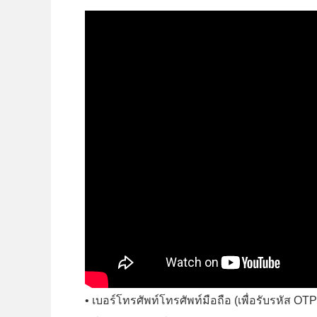
• เบอร์โทรศัพท์โทรศัพท์มือถือ (เพื่อรับรหัส OT