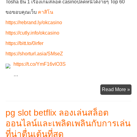
Tosha ยืน 1 เรื่องเกมสล็อต casinoปลดหนี้ได้ง่ายๆ Top 60
ขอขอบคุณเว็บ
คาสิโน
https://rebrand.ly/okcasino
https://cutly.info/okcasino
https://bitt.to/0irfer
https://shorturl.asia/SMseZ
https://t.co/YmF16vlO3S
…
คา
Read More »
สิโ
บา
pg slot betflix ลองเล่นสล็อต
คา
ร่า
ออนไลน์และเพลิดเพลินกับการเล่น
ลิขส
ที่น่าตื่นเต้นที่สุด
แท้