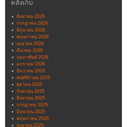
คลังเก็บ
สล
4
ออ
พฤ
แล
สิงหาคม 2026
68
เพล
กรกฎาคม 2026
กับ
มิถุนายน 2026
กา
พฤษภาคม 2026
เล่
เมษายน 2026
ที่
มีนาคม 2026
น่า
กุมภาพันธ์ 2026
ตื่น
มกราคม 2026
เต้
ธันวาคม 2025
ที่ส
พฤศจิกายน 2025
ตุลาคม 2025
กันยายน 2025
สิงหาคม 2025
กรกฎาคม 2025
มิถุนายน 2025
พฤษภาคม 2025
เมษายน 2025