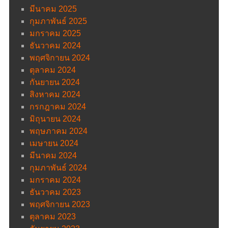
มีนาคม 2025
กุมภาพันธ์ 2025
มกราคม 2025
ธันวาคม 2024
พฤศจิกายน 2024
ตุลาคม 2024
กันยายน 2024
สิงหาคม 2024
กรกฎาคม 2024
มิถุนายน 2024
พฤษภาคม 2024
เมษายน 2024
มีนาคม 2024
กุมภาพันธ์ 2024
มกราคม 2024
ธันวาคม 2023
พฤศจิกายน 2023
ตุลาคม 2023