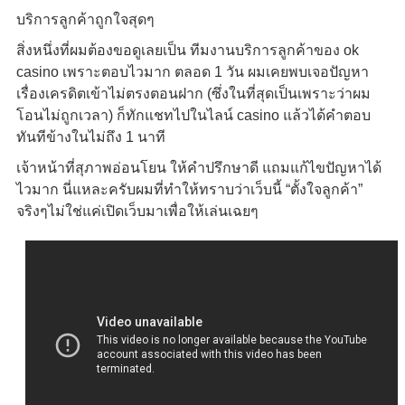
บริการลูกค้าถูกใจสุดๆ
สิ่งหนึ่งที่ผมต้องขอดูเลยเป็น ทีมงานบริการลูกค้าของ ok
casino เพราะตอบไวมาก ตลอด 1 วัน ผมเคยพบเจอปัญหา
เรื่องเครดิตเข้าไม่ตรงตอนฝาก (ซึ่งในที่สุดเป็นเพราะว่าผม
โอนไม่ถูกเวลา) ก็ทักแชทไปในไลน์ casino แล้วได้คำตอบ
ทันทีข้างในไม่ถึง 1 นาที
เจ้าหน้าที่สุภาพอ่อนโยน ให้คำปรึกษาดี แถมแก้ไขปัญหาได้
ไวมาก นี่แหละครับผมที่ทำให้ทราบว่าเว็บนี้ “ตั้งใจลูกค้า”
จริงๆไม่ใช่แค่เปิดเว็บมาเพื่อให้เล่นเฉยๆ