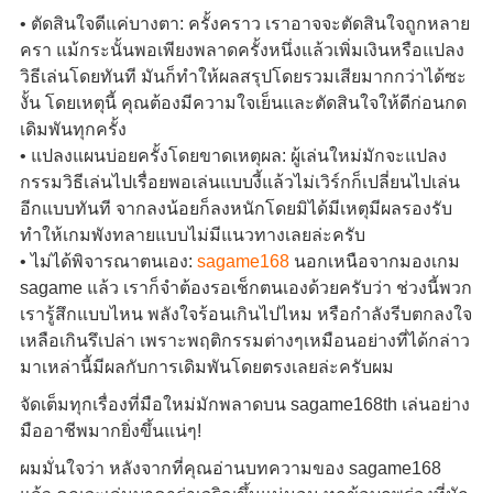
• ตัดสินใจดีแค่บางตา: ครั้งคราว เราอาจจะตัดสินใจถูกหลาย
ครา แม้กระนั้นพอเพียงพลาดครั้งหนึ่งแล้วเพิ่มเงินหรือแปลง
วิธีเล่นโดยทันที มันก็ทำให้ผลสรุปโดยรวมเสียมากกว่าได้ซะ
งั้น โดยเหตุนี้ คุณต้องมีความใจเย็นและตัดสินใจให้ดีก่อนกด
เดิมพันทุกครั้ง
• แปลงแผนบ่อยครั้งโดยขาดเหตุผล: ผู้เล่นใหม่มักจะแปลง
กรรมวิธีเล่นไปเรื่อยพอเล่นแบบงี้แล้วไม่เวิร์กก็เปลี่ยนไปเล่น
อีกแบบทันที จากลงน้อยก็ลงหนักโดยมิได้มีเหตุมีผลรองรับ
ทำให้เกมพังทลายแบบไม่มีแนวทางเลยล่ะครับ
• ไม่ได้พิจารณาตนเอง:
sagame168
นอกเหนือจากมองเกม
sagame แล้ว เราก็จำต้องรอเช็กตนเองด้วยครับว่า ช่วงนี้พวก
เรารู้สึกแบบไหน พลังใจร้อนเกินไปไหม หรือกำลังรีบตกลงใจ
เหลือเกินรึเปล่า เพราะพฤติกรรมต่างๆเหมือนอย่างที่ได้กล่าว
มาเหล่านี้มีผลกับการเดิมพันโดยตรงเลยล่ะครับผม
จัดเต็มทุกเรื่องที่มือใหม่มักพลาดบน sagame168th เล่นอย่าง
มืออาชีพมากยิ่งขึ้นแน่ๆ!
ผมมั่นใจว่า หลังจากที่คุณอ่านบทความของ sagame168