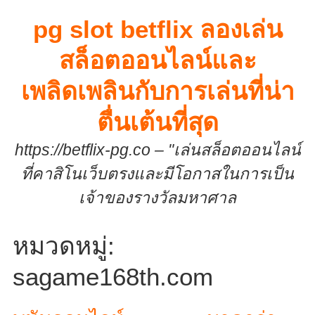
Skip
pg slot betflix ลองเล่น
to
content
สล็อตออนไลน์และ
เพลิดเพลินกับการเล่นที่น่า
ตื่นเต้นที่สุด
https://betflix-pg.co – "เล่นสล็อตออนไลน์
ที่คาสิโนเว็บตรงและมีโอกาสในการเป็น
เจ้าของรางวัลมหาศาล
หมวดหมู่:
sagame168th.com