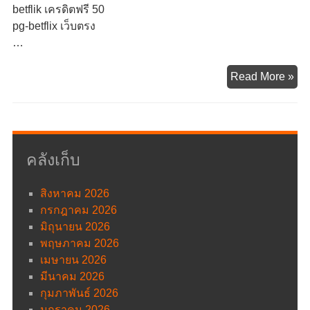
จน
betflik เครดิตฟรี 50
คน
pg-betflix เว็บตรง
เล่
…
ต่อ
ไม่
pg
Read More »
หยุ
slo
เว็
bet
แม่
ลอ
sa
เล่
เคร
คลังเก็บ
สล
ฟรี
ออ
To
แล
สิงหาคม 2026
77
เพล
กรกฎาคม 2026
by
กับ
มิถุนายน 2026
Gu
กา
พฤษภาคม 2026
29
เล่
เมษายน 2026
we
ที่
มีนาคม 2026
MA
น่า
กุมภาพันธ์ 2026
25
ตื่น
มกราคม 2026