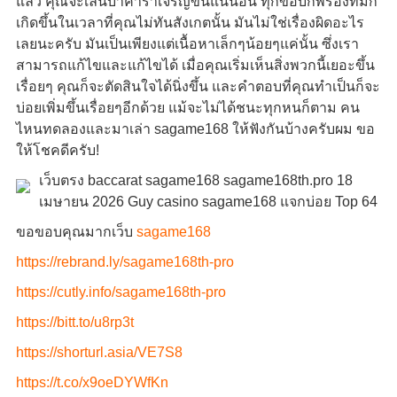
แล้ว คุณจะเล่นบาคาร่าเจริญขึ้นแน่นอน ทุกข้อบกพร่องที่มัก
เกิดขึ้นในเวลาที่คุณไม่ทันสังเกตนั้น มันไม่ใช่เรื่องผิดอะไร
เลยนะครับ มันเป็นเพียงแต่เนื้อหาเล็กๆน้อยๆแค่นั้น ซึ่งเรา
สามารถแก้ไขและแก้ไขได้ เมื่อคุณเริ่มเห็นสิ่งพวกนี้เยอะขึ้น
เรื่อยๆ คุณก็จะตัดสินใจได้นิ่งขึ้น และคำตอบที่คุณทำเป็นก็จะ
บ่อยเพิ่มขึ้นเรื่อยๆอีกด้วย แม้จะไม่ได้ชนะทุกหนก็ตาม คน
ไหนทดลองและมาเล่า sagame168 ให้ฟังกันบ้างครับผม ขอ
ให้โชคดีครับ!
เว็บตรง baccarat sagame168 sagame168th.pro 18
เมษายน 2026 Guy casino sagame168 แจกบ่อย Top 64
ขอขอบคุณมากเว็บ
sagame168
https://rebrand.ly/sagame168th-pro
https://cutly.info/sagame168th-pro
https://bitt.to/u8rp3t
https://shorturl.asia/VE7S8
https://t.co/x9oeDYWfKn