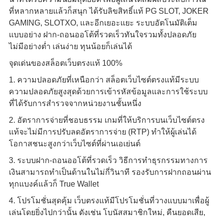
ที่หลากหลายแล้วก็สนุก ได้รับลิขสิทธิ์แท้ PG SLOT, JOKER
GAMING, SLOTXO, และอีกเยอะแยะ ระบบอัตโนมัติเต็ม
แบบอย่าง ฝาก-ถอนออโต้ที่รวดเร็วทันใจรวมทั้งปลอดภัย
ไม่มีอย่างต่ำ เล่นง่าย ทุนน้อยก็เล่นได้
จุดเด่นของสล็อตเว็บตรงแท้ 100%
1. ความปลอดภัยที่เหนือกว่า สล็อตเว็บไซต์ตรงแท้มีระบบ
ความปลอดภัยสูงสุดด้วยการเข้ารหัสข้อมูลและการใช้ระบบ
ที่ได้รับการสำรวจจากหน่วยงานชั้นหนึ่ง
2. อัตราการจ่ายที่ชอบธรรม เกมที่ให้บริการบนเว็บไซต์ตรง
แท้จะไม่มีการปรับลดอัตราการจ่าย (RTP) ทำให้ผู้เล่นได้
โอกาสชนะสูงกว่าเว็บไซต์ที่ผ่านเอเย่นต์
3. ระบบฝาก-ถอนออโต้ที่รวดเร็ว วิธีการทำธุรกรรมทางการ
เงินสามารถทำเป็นด้านในไม่กี่วินาที รองรับการฝากถอนผ่าน
ทุกแบงค์แล้วก็ True Wallet
4. โปรโมชั่นสุดคุ้ม เว็บตรงแท้มีโปรโมชั่นที่วางแบบมาเพื่อผู้
เล่นโดยยิ่งไปกว่านั้น ดังเช่น โบนัสสมาชิกใหม่, คืนยอดเสีย,