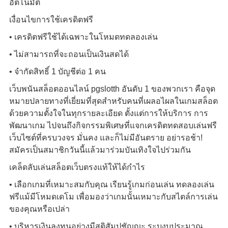
อัตโนมัติ
เงื่อนไขการใช้เครดิตฟรี
• เครดิตฟรีใช้ได้เฉพาะในโหมดทดลองเล่น
• ไม่สามารถที่จะถอนเป็นเงินสดได้
• จำกัดสิทธิ์ 1 บัญชีต่อ 1 คน
เว็บพนันสล็อตออนไลน์ pgslotth อันดับ 1 ของพวกเรา คือจุด
หมายปลายทางที่เยี่ยมที่สุดสำหรับคนที่เผลอไผลในเกมสล็อต
ด้วยความตั้งใจในทุกรายละเอียด ตั้งแต่การให้บริการ การ
พัฒนาเกม ไปจนถึงกิจกรรมพิเศษที่แจกเครดิตทดสอบเล่นฟรี
เว็บไซต์ที่ครบวงจร มั่นคง และก็ไม่มีอันตราย อย่ารอช้า!
สมัครเป็นสมาชิกวันนี้แล้วมาร่วมบันเทิงใจไปร่วมกัน
เคล็ดลับเล่นสล็อตเว็บตรงแท้ให้ได้กำไร
• เลือกเกมที่เหมาะสมกับคุณ เรียนรู้เกมก่อนเล่น ทดลองเล่น
ฟรีแม้มีโหมดเดโม เพื่อมองว่าเกมนั้นเหมาะกับสไตล์การเล่น
ของคุณหรือเปล่า
• บริหารเงินลงทุนอย่างมีสติสัมปชัญญะ ระบุงบประมาณ