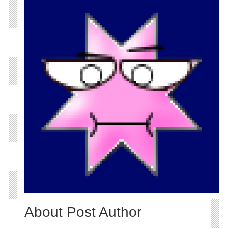
About Post Author