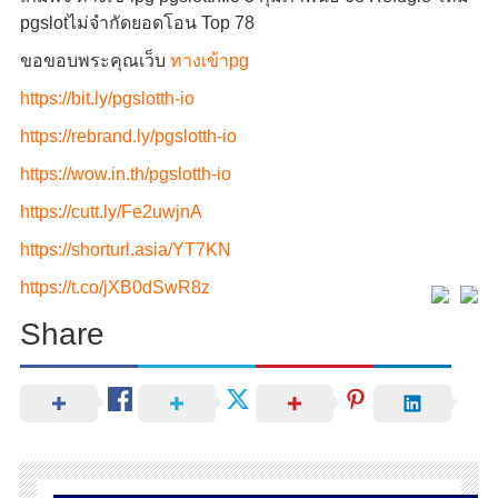
pgslotไม่จำกัดยอดโอน Top 78
ขอขอบพระคุณเว็บ
ทางเข้าpg
https://bit.ly/pgslotth-io
https://rebrand.ly/pgslotth-io
https://wow.in.th/pgslotth-io
https://cutt.ly/Fe2uwjnA
https://shorturl.asia/YT7KN
https://t.co/jXB0dSwR8z
Share