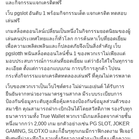
และกิจกรรมแจกเครดิตฟรี
เว็บ pgslot อันดับ 1 พร้อมกิจกรรมเด็ด แจกเครดิต ทดสอบ
เล่นฟรี
เกมสล็อตออนไลน์เปลี่ยนเป็นหนึ่งในกิจกรรมยอดนิยมของผู้
เล่นคนประเทศไทยและก็ทั่วโลก การค้นหาเว็บที่ยอดเยี่ยม
เพื่อความเพลิดเพลินและก็ปลอดภัยจึงเป็นสิ่งสำคัญ เว็บ
pgslotth พนันสล็อตออนไลน์ชั้น 1 ของพวกเราไม่เพียงแต่
มอบประสบการณ์การเล่นที่ยอดเยี่ยม แต่ว่ายังใส่ใจในทุกราย
ละเอียด ตั้งแต่การออกแบบเกม การบริการลูกค้า ไปจน
กระทั่งกิจกรรมแจกเครดิตทดลองเล่นฟรี ที่คุณไม่ควรพลาด
เว็บของพวกเราเป็นเว็บไซต์ตรง ไม่ผ่านเอเย่นต์ ได้รับการ
ยืนยันจากหน่วยงานมาตรฐานสากล มีระบบระเบียบการ
ป้องกันข้อมูลระดับสูงเพื่อคุ้มครองป้องกันข้อมูลส่วนตัวของ
สมาชิก คุณสามารถฝาก-เบิกเงินได้โดยสวัสดิภาพ รองรับทุก
ธนาคารรวมทั้ง True Wallet พวกเรามีเกมสล็อตจากค่ายชั้น
หนึ่งมากกว่า 2,000 เกม ยกตัวอย่างเช่น PG SLOT, JOKER
GAMING, SLOTXO และก็อื่นๆทุกเกมมีกราฟิกงดงาม ฟีเจอร์
พิเศษที่น่าระทึกใจ รวมทั้งอัตราการชำระเงินที่สูง เพื่อความ