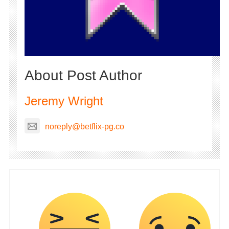
About Post Author
Jeremy Wright
noreply@betflix-pg.co