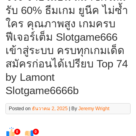
รับ 60% ธีมเกม ยูนีค ไม่ซ้ำ
ใคร คุณภาพสูง เกมครบ
ฟีเจอร์เต็ม Slotgame666
เข้าสู่ระบบ ครบทุกเกมเด็ด
สมัครก่อนได้เปรียบ Top 74
by Lamont
Slotgame6666b
Posted on
ธันวาคม 2, 2025
| By
Jeremy Wright
0
0