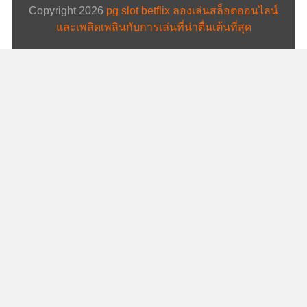
Copyright 2026
pg slot betflix ลองเล่นสล็อตออนไลน์
และเพลิดเพลินกับการเล่นที่น่าตื่นเต้นที่สุด