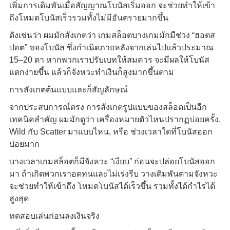
เพิ่มการเดิมพันเมื่อสัญญาณโบนัสเริ่มออก จะช่วยทำให้เข้า
ถึงโหมดโบนัสเร็วรวมทั้งไม่มีอันตรายมากขึ้น
ดังเช่นว่า ผมมักสังเกตว่า เกมสล็อตบางเกมมักมีช่วง “ฮอตส
ปอต” ของโบนัส ซึ่งกำเนิดภายหลังจากเล่นไปแล้วประมาณ
15–20 ตา หากพวกเราปรับเบทให้สมควร จะมีผลให้โบนัส
แตกง่ายขึ้น แล้วก็จังหวะทำเงินก็สูงมากขึ้นตาม
การสังเกตต้นแบบและก็สัญลักษณ์
จากประสบการณ์ตรง การสังเกตรูปแบบของสล็อตเป็นอีก
เทคนิคสำคัญ ผมมักดูว่า เครื่องหมายตัวไหนปรากฏบ่อยครั้ง,
Wild กับ Scatter มาแบบไหน, หรือ ช่วงเวลาใดที่โบนัสออก
บ่อยมาก
บางเวลาเกมสล็อตก็มีจังหวะ “เงียบ” ก่อนจะปล่อยโบนัสออก
มา ถ้าเกิดพวกเราอดทนและไม่เร่งรีบ วางเดิมพันตามจังหวะ
จะช่วยทำให้เข้าถึง โหมดโบนัสได้เร็วขึ้น รวมทั้งได้กำไรได้
สูงสุด
ทดสอบเล่นก่อนลงเงินจริง