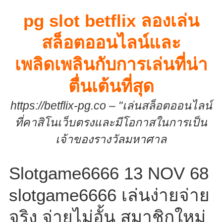
Skip
pg slot betflix ลองเล่น
to
content
สล็อตออนไลน์และ
เพลิดเพลินกับการเล่นที่น่า
ตื่นเต้นที่สุด
https://betflix-pg.co – "เล่นสล็อตออนไลน์
ที่คาสิโนเว็บตรงและมีโอกาสในการเป็น
เจ้าของรางวัลมหาศาล
Slotgame6666 13 NOV 68
slotgame6666 เล่นง่ายจ่าย
จริง จ่ายไม่อั้น สมาชิกใหม่