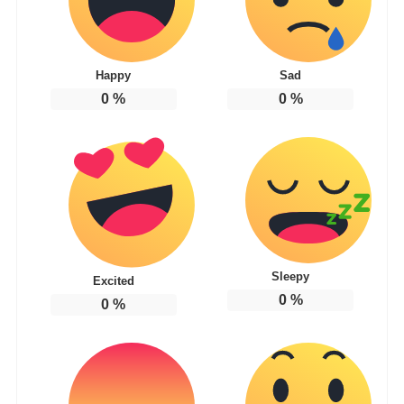
Happy
Sad
0
%
0
%
Sleepy
Excited
0
%
0
%