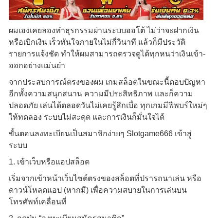
ผมเองเคยลองทำธุรกรรมผ่านระบบออโต้ ไม่ว่าจะฝากเงิน
หรือเบิกเงิน เร็วทันใจภายในไม่กี่วินาที แล้วก็มีประวัติ
รายการแจ้งชัด ทำให้ผมสามารถตรวจดูได้ทุกหนว่าเงินเข้า-
ออกอย่างแม่นยำ
จากประสบการณ์ตรงของผม เกมสล็อตในขณะนี้ตอบปัญหา
อีกทั้งความสนุกสนาน ความมีประสิทธิภาพ และก็ความ
ปลอดภัย เล่นได้ตลอดวันไม่เคยรู้สึกเบื่อ ทุกเกมมีฟีพบร์ใหม่ๆ
ให้ทดลอง ระบบไม่สะดุด และการเงินก็มั่นใจได้
ขั้นตอนลงทะเบียนเป็นสมาชิกง่ายๆ Slotgame666 เข้าสู่
ระบบ
1. เข้าเว็บหรือแอปสล็อต
เริ่มจากเข้าหน้าเว็บไซต์ตรงของสล็อตที่ปรารถนาเล่น หรือ
ดาวน์โหลดแอป (หากมี) เพื่อความสบายในการเล่นบน
โทรศัพท์เคลื่อนที่