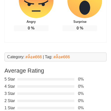
Angry
Surprise
0
%
0
%
Category:
สล็อต666
| Tag:
สล็อต666
Average Rating
5 Star
0%
4 Star
0%
3 Star
0%
2 Star
0%
1 Star
0%