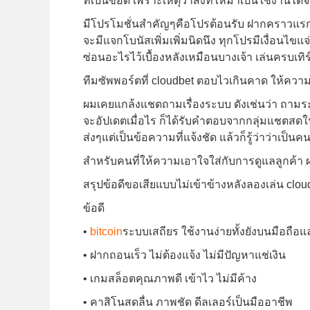
ที่เป็นข้อดี เพราะเหตุว่าสิ่งที่ให้มาเป็นใช้งานได
มีโปรโมชั่นสำคัญๆคือโปรต้อนรับ ฝากคราวแร
จะมีแจกโบนัสเพิ่มเพิ่มนิดนึง ทุกโปรมีเงื่อนไขแ
ซ่อนอะไรไว้เบื้องหลังเหมือนบางเจ้า เล่นครบเท
ทีมซัพพอร์ตที่ cloudbet ตอบไวเกินคาด ให้ความรู้ส
ผมเคยแกล้งแชตถามเรื่องระบบ ดังเช่นว่า ถามร
จะอัปเดตเมื่อไร ก็ได้รับคำตอบจากกลุ่มแชตสดใ
ส่งๆแต่เป็นข้อความที่แจ้งชัด แล้วก็รู้ว่าว่าเป็น
สำหรับคนที่ให้ความเอาใจใส่กับการดูแลลูกค้า ผ
สรุปข้อดีขอเสียแบบไม่เข้าข้างหลังลองเล่น clou
ข้อดี
•
bitcoin
ระบบเสถียร ใช้งานง่ายทั้งยังบนมือถือ
• ฝากถอนเร็ว ไม่ต้องแจ้ง ไม่มีปัญหาแช่เงิน
• เกมสล็อตคุณภาพดี เข้าไว ไม่มีค้าง
• คาสิโนสดลื่น ภาพชัด ดีลเลอร์เป็นมืออาชีพ