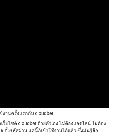
ช้งานครั้งแรกกับ cloudbet
็บไซต์ cloudbet ด้วยตัวเอง ไม่ต้องแอดไลน์ ไม่ต้อง
้งรหัสผ่าน แค่นี้ก็เข้าใช้งานได้แล้ว ซึ่งมันรู้สึก