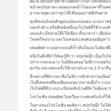
ผมไม่ได้เป็นสายคาสิโนสดเท่าไรนัก แต่ก็ทดลอง
หน้าคนวิปลาสง เลยลองกดเข้าไปมองคาสิโนสดของ 
มากมายสุด แต่ว่าทุกโต๊ะคือคุณภาพดีเกินคาด
ทุกดีลเลอร์แต่งตัวดูอ่อนน้อมถ่อมตน ระบบภาพชั
กดแล้วค้าง หรือดีเลย์เสมือนเว็บไซต์ที่ใช้ระบ
แทงแล้ว มีหลายโต๊ะให้เลือก ทั้งบาคาร่า เสือมังกร
โหลดใหม่นาน และไม่เคยประสบพบเจอปัญหาวา
cloudbet ระบบฝากถอนที่เร็วทันใจและไม่ต้องพึ
หนึ่งในสิ่งที่ทำให้ผมรู้สึกว่า สปอร์ตบุ๊ก เป็น
ปราการคงจะมาก ไม่มีต้องคอย ไม่มีการแชตไป
ทุกวัน และแต่ละครั้งใช้เวลาประมาณ 1-3 นาทีแค่น
อีกอย่างที่พิจารณาคือไม่มีการหักค่าธรรมเนีย
เว็บที่เคยเล่นที่พอเพียงถอนมากมายเมื่อไร ระบบจะ
เว็บไซต์ที่มีระบบระเบียบหลังบ้านดีจัง ไม่ต้องมานั่
โปรโมชั่น cloudbet ไม่หวือหวาแต่แฟร์แล้วก็ใ
ในทางของโปรโมชั่น ผมคิดว่า สปอร์ตบุ๊ก ไม่ได