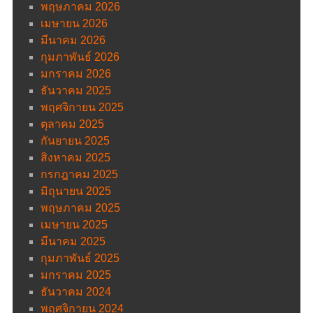
not
พฤษภาคม 2026
Oft
เมษายน 2026
Ne
มีนาคม 2026
To
กุมภาพันธ์ 2026
lis
มกราคม 2026
toT
ธันวาคม 2025
69
พฤศจิกายน 2025
ตุลาคม 2025
กันยายน 2025
สิงหาคม 2025
กรกฎาคม 2025
มิถุนายน 2025
พฤษภาคม 2025
เมษายน 2025
มีนาคม 2025
กุมภาพันธ์ 2025
มกราคม 2025
ธันวาคม 2024
พฤศจิกายน 2024