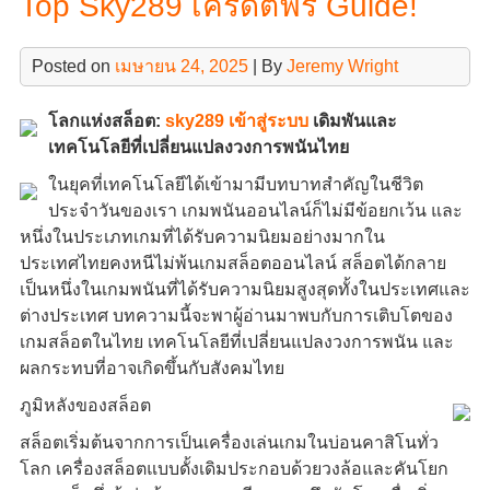
Top Sky289 เครดิตฟรี Guide!
Posted on
เมษายน 24, 2025
| By
Jeremy Wright
โลกแห่งสล็อต:
sky289 เข้าสู่ระบบ
เดิมพันและ
เทคโนโลยีที่เปลี่ยนแปลงวงการพนันไทย
ในยุคที่เทคโนโลยีได้เข้ามามีบทบาทสำคัญในชีวิต
ประจำวันของเรา เกมพนันออนไลน์ก็ไม่มีข้อยกเว้น และ
หนึ่งในประเภทเกมที่ได้รับความนิยมอย่างมากใน
ประเทศไทยคงหนีไม่พ้นเกมสล็อตออนไลน์ สล็อตได้กลาย
เป็นหนึ่งในเกมพนันที่ได้รับความนิยมสูงสุดทั้งในประเทศและ
ต่างประเทศ บทความนี้จะพาผู้อ่านมาพบกับการเติบโตของ
เกมสล็อตในไทย เทคโนโลยีที่เปลี่ยนแปลงวงการพนัน และ
ผลกระทบที่อาจเกิดขึ้นกับสังคมไทย
ภูมิหลังของสล็อต
สล็อตเริ่มต้นจากการเป็นเครื่องเล่นเกมในบ่อนคาสิโนทั่ว
โลก เครื่องสล็อตแบบดั้งเดิมประกอบด้วยวงล้อและคันโยก