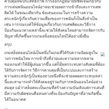
ควบคุมที่มีประสิทธิภาพ การออกกฎหมายที่ชัดเจนเกี่ยวกับ
การเล่นพนันออนไลน์อาจจะช่วยลดการเข้าถึงและการเสพ
ติดได้ ในขณะเดียวกัน ข้อเสนอแนะในการสร้างความ
ตระหนักรู้เกี่ยวกับความเสี่ยงของการพนันก็เป็นสิ่งจำเป็น
เช่น การรณรงค์ให้ข้อมูลเกี่ยวกับการเสพติดและวิธีการ
ป้องกันแนวทางเหล่านี้จะช่วยให้สังคมไทยสามารถจัดการกับ
ปัญหาที่เกิดขึ้นจากเกมสล็อตออนไลน์ได้อย่างยั่งยืน
สรุป
เกมสล็อตออนไลน์เป็นหนึ่งในเกมที่ได้รับความนิยมสูงใน
วงการพนันไทย การเข้าถึงที่ง่ายและความหลากหลาย
ของเกมทำให้มีผู้เล่นมากขึ้น แต่ก็มีผลกระทบทางสังคมที่ต้อง
ได้รับการจัดการ วิธีการควบคุมที่เป็นระบบและการสร้าง
ความตระหนักรู้เป็นช่องทางหนึ่งที่จะช่วยลดผลกระทบเหล่า
นี้และสามารถทำให้สังคมอยู่ร่วมกับการพนันออนไลน์อย่าง
สมดุล แม้ว่าสล็อตจะเป็นเกมที่สร้างความบันเทิงแต่การเล่นที่
มีความรับผิดชอบคือหนทางที่จะป้องกันปัญหาที่อาจเกิดขึ้น
ได้ในอนาคต
…