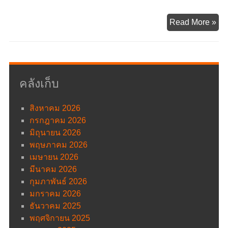
To
Read More »
Sk
เคร
ฟรี
Gui
คลังเก็บ
สิงหาคม 2026
กรกฎาคม 2026
มิถุนายน 2026
พฤษภาคม 2026
เมษายน 2026
มีนาคม 2026
กุมภาพันธ์ 2026
มกราคม 2026
ธันวาคม 2025
พฤศจิกายน 2025