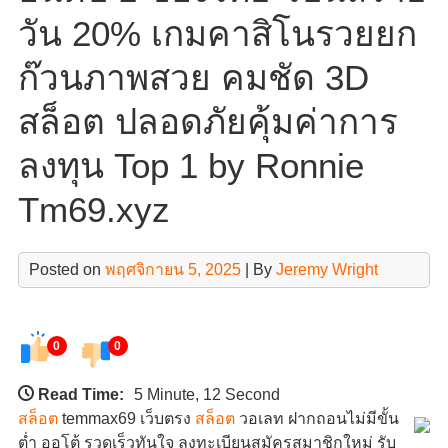
วัน 20% เกมคาสิโนรวยยก
ก๊วนภาพสวย คมชัด 3D
สล็อต ปลอดภัยคุ้มค่าการ
ลงทุน Top 1 by Ronnie
Tm69.xyz
Posted on
พฤศจิกายน 5, 2025
| By
Jeremy Wright
0
0
Read Time:
5 Minute, 12 Second
สล็อต
temmax69 เว็บตรง
สล็อต
วอเลท ฝากถอนไม่มีขั้น
ต่ำ ออโต้ รวดเร็วทันใจ ลงทะเบียนสมัครสมาชิกใหม่ รับ