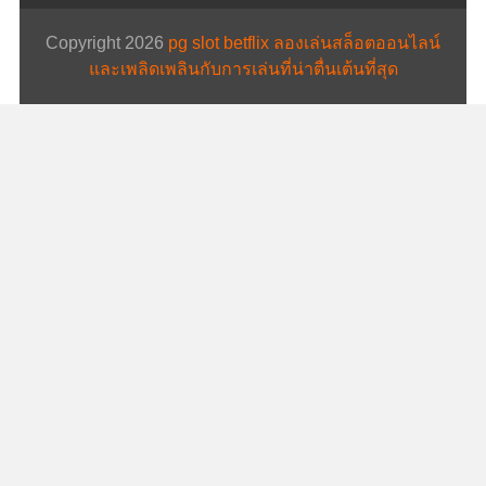
Copyright 2026
pg slot betflix ลองเล่นสล็อตออนไลน์
และเพลิดเพลินกับการเล่นที่น่าตื่นเต้นที่สุด