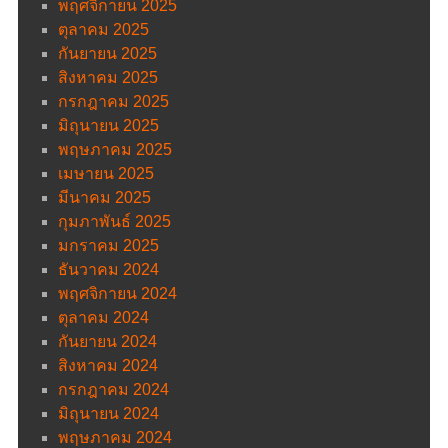
พฤศจิกายน 2025
ตุลาคม 2025
กันยายน 2025
สิงหาคม 2025
กรกฎาคม 2025
มิถุนายน 2025
พฤษภาคม 2025
เมษายน 2025
มีนาคม 2025
กุมภาพันธ์ 2025
มกราคม 2025
ธันวาคม 2024
พฤศจิกายน 2024
ตุลาคม 2024
กันยายน 2024
สิงหาคม 2024
กรกฎาคม 2024
มิถุนายน 2024
พฤษภาคม 2024