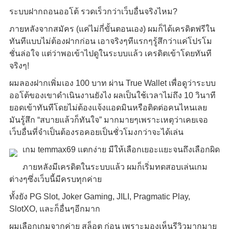
ระบบฝากถอนออโต้ รวดเร็วกว่าเว็บอื่นจริงไหม?
ภายหลังจากสมัคร (แค่ไม่กี่ขั้นตอนเอง) ผมก็ได้เครดิตฟรีใน
ทันทีแบบไม่ต้องฝากก่อน เอาจริงๆทีแรกๆรู้สึกว่าแค่โปรโม
ชั่นล่อใจ แต่ว่าพอเข้าไปดูในระบบแล้ว เครดิตเข้าโดยทันที
จริงๆ!
ผมลองฝากเพิ่มเอง 100 บาท ผ่าน True Wallet เพื่อดูว่าระบบ
ออโต้ของเขาดำเนินงานยังไง ผลเป็นใช้เวลาไม่ถึง 10 วินาที
ยอดเข้าทันทีโดยไม่ต้องแจ้งแอดมินหรือติดต่อคนไหนเลย
มันรู้สึก “สบายแล้วก็ทันใจ” มากมายๆเพราะเหตุว่าเคยเจอ
เว็บอื่นที่จำเป็นต้องรอคอยเป็นชั่วโมงกว่าจะได้เล่น
เกม temmax69 แตกง่าย มีให้เลือกเยอะแยะจนถึงเลือกผิด
ภายหลังมีเครดิตในระบบแล้ว ผมก็เริ่มทดสอบเล่นเกม
ต่างๆซึ่งเว็บนี้มีครบทุกค่าย
ทั้งยัง PG Slot, Joker Gaming, JILI, Pragmatic Play,
SlotXO, และก็อื่นๆอีกมาก
ผมเลือกเกมจากค่าย สล็อต ก่อน เพราะมองเห็นรีวิวมากมาย