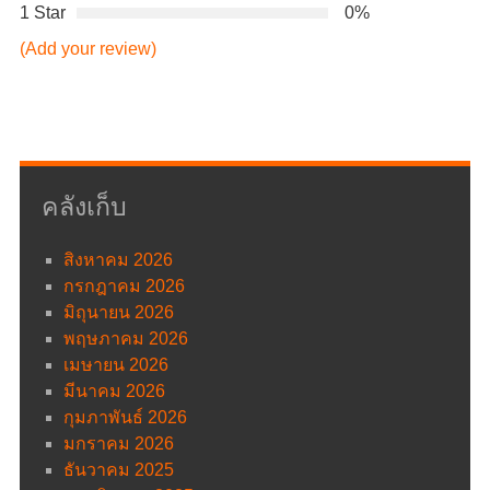
1 Star
0%
(Add your review)
คลังเก็บ
สิงหาคม 2026
กรกฎาคม 2026
มิถุนายน 2026
พฤษภาคม 2026
เมษายน 2026
มีนาคม 2026
กุมภาพันธ์ 2026
มกราคม 2026
ธันวาคม 2025