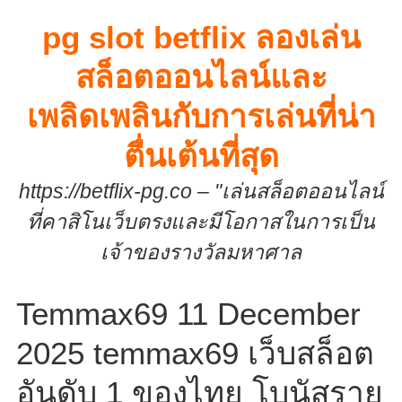
Skip
pg slot betflix ลองเล่น
to
content
สล็อตออนไลน์และ
เพลิดเพลินกับการเล่นที่น่า
ตื่นเต้นที่สุด
https://betflix-pg.co – "เล่นสล็อตออนไลน์
ที่คาสิโนเว็บตรงและมีโอกาสในการเป็น
เจ้าของรางวัลมหาศาล
Temmax69 11 December
2025 temmax69 เว็บสล็อต
อันดับ 1 ของไทย โบนัสราย