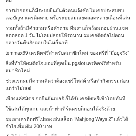
พอ
การฝากถอนก็มีระบบยืนยันตัวตนแจ้งชัด ไม่เคยประสบพบ
เจอปัญหาเครดิตหาย หรือระบบล่มเลยตลอดหลายเดือนที่เล่น
รวมทั้งถ้ามีคำถามหรือคำถาม ทีมงานก็พร้อมตอบผ่านแชท
สดตลอด 1 วัน ไม่เคยปล่อยให้รอนาน ผมเคยติดต่อไปตอน
กลางวันคืนยังตอบในไม่กี่นาที
temmax69 เครดิตฟรีสำหรับสมาชิกใหม่ ของฟรีที่ “มีอยู่จริง”
สิ่งที่ทำให้ผมติดใจเยอะที่สุดเป็น pgslot เครดิตฟรีสำหรับ
สมาชิกใหม่
ช่วงแรกผมมีความคิดว่าต้องแชร์โพสต์ หรือทำกิจกรรมก่อน
แต่ว่าไม่เลย!
เพียงแค่สมัคร กดยืนยันเบอร์ ก็ได้รับเครดิตฟรีเข้าโดยทันที
ใช้เล่นได้ทุกเกม และถ้าทำเทิร์นครบก็ถอนได้จริงด้วย
ผมเอาเครดิตฟรีไปลองเล่นสล็อต “Mahjong Ways 2” แล้วได้
กำไรเพิ่มเติม 200 บาท