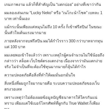
เกมภาพงาม แล้วก็ที่สำคัญเป็น “แตกบ่อย” อย่างที่เขาว่ากัน
ผมลองเล่นเกม “Lucky Neko” หรือ “เนโกะนำโชค” เบทละ 1
บาท เท่านั้นเอง
แม้กระนั้นเพียงแค่หมุนไม่ถึง 10 ครั้ง ก็เข้าฟรีสปิน! ในขณะ
นั้นหัวใจเต้นแรงมากมาย
ภายหลังจากจบฟรีสปิน ผมได้กำไรราว 300 กว่าบาทจากทุน
แค่ 100 บาท
ผมเลยพอเข้าใจแล้วว่า เพราะเหตุไรผู้คนจำนวนไม่ใช้น้อยถึง
กล่าวว่า สล็อต เว็บไซต์ตรงแตกง่าย เนื่องจากว่ามันแตกง่าย
จริง ไม่จำเป็นที่จะต้องใช้ทุนมากมายก็ลุ้นได้กำไร
ความปลอดภัยคือสิ่งที่ทำให้ผมมั่นอกมั่นใจ
สิ่งหนึ่งที่ผมถูกใจมากมายคือ ระบบความปลอดภัยของเว็บ
ตรงวอเลท
เพราะเหตุว่าไม่ต้องเผยข้อมูลบัญชีธนาคารให้ใครกันแน่
ทราบ เพียงแค่ใช้เบอร์โทรศัพท์ที่ผูกกับ True Wallet ก็เพียง