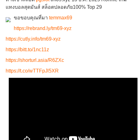
แทงบอลสุดมันส์ สล็อตปลอดภัย100% Top 29
ขอขอบคุณที่มา
temmax69
https://rebrand.ly/tm69-xyz
https://cutly.info/tm69-xyz
https://bitt.to/1nc11z
https://shorturl.asia/R6ZXc
https://t.co/wTTFpJl5XR