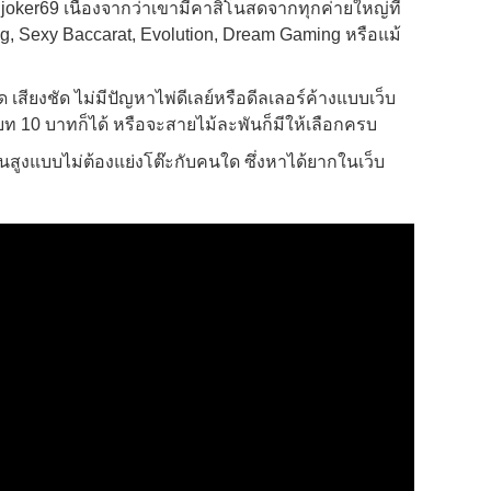
joker69 เนื่องจากว่าเขามีคาสิโนสดจากทุกค่ายใหญ่ที่
, Sexy Baccarat, Evolution, Dream Gaming หรือแม้
สียงชัด ไม่มีปัญหาไพ่ดีเลย์หรือดีลเลอร์ค้างแบบเว็บ
นเบท 10 บาทก็ได้ หรือจะสายไม้ละพันก็มีให้เลือกครบ
มพันสูงแบบไม่ต้องแย่งโต๊ะกับคนใด ซึ่งหาได้ยากในเว็บ