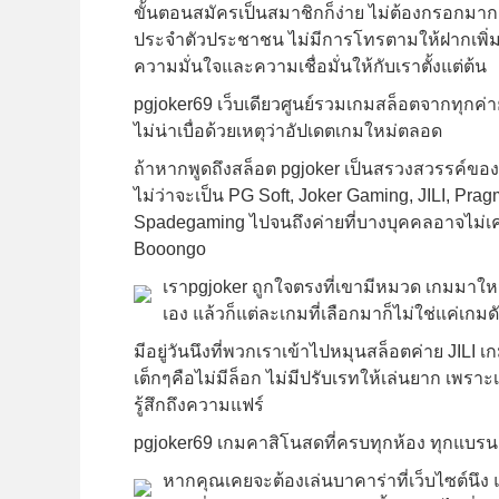
ขั้นตอนสมัครเป็นสมาชิกก็ง่าย ไม่ต้องกรอกมาก 
ประจำตัวประชาชน ไม่มีการโทรตามให้ฝากเพิ่มแบบท
ความมั่นใจและความเชื่อมั่นให้กับเราตั้งแต่ต้น
pgjoker69 เว็บเดียวศูนย์รวมเกมสล็อตจากทุกค่าย
ไม่น่าเบื่อด้วยเหตุว่าอัปเดตเกมใหม่ตลอด
ถ้าหากพูดถึงสล็อต pgjoker เป็นสรวงสวรรค์ขอ
ไม่ว่าจะเป็น PG Soft, Joker Gaming, JILI, Prag
Spadegaming ไปจนถึงค่ายที่บางบุคคลอาจไม่เค
Booongo
เราpgjoker ถูกใจตรงที่เขามีหมวด เกมมาใหม่
เอง แล้วก็แต่ละเกมที่เลือกมาก็ไม่ใช่แค่เกมดัง
มีอยู่วันนึงที่พวกเราเข้าไปหมุนสล็อตค่าย JIL
เต็กๆคือไม่มีล็อก ไม่มีปรับเรทให้เล่นยาก เพราะเหต
รู้สึกถึงความแฟร์
pgjoker69 เกมคาสิโนสดที่ครบทุกห้อง ทุกแบรนด์
หากคุณเคยจะต้องเล่นบาคาร่าที่เว็บไซต์นึง แ