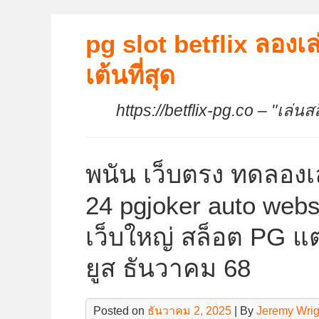
Skip
pg slot betflix ลองเ
to
content
เต้นที่สุด
https://betflix-pg.co – "เ
พนัน เว็บตรง ทดลองเ
24 pgjoker auto web
เว็บใหญ่ สล็อต PG แตก
ยูส ธันวาคม 68
Posted on
ธันวาคม 2, 2025
| By
Jeremy Wrig