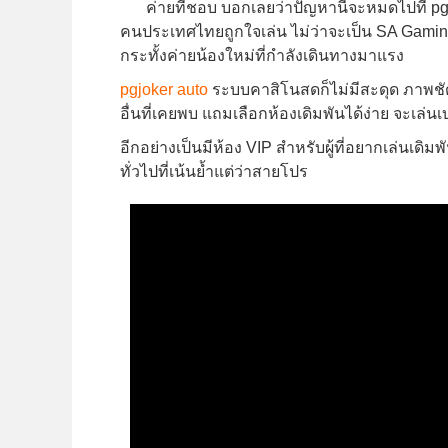
ค่ายที่ชอบ บอกเลยว่าปัญหานี้จะหมดไปที่ pg
คนประเทศไทยถูกใจเล่น ไม่ว่าจะเป็น SA Gaming
กระทั้งค่ายน้องใหม่ที่กำลังเดินทางมาแรง
pgjoker auto
ระบบคาสิโนสดก็ไม่มีสะดุด ภาพชัด เ
อื่นที่เคยพบ แถมเลือกห้องเดิมพันได้ง่าย จะเล่
อีกอย่างเป็นมีห้อง VIP สำหรับผู้ที่อยากเล่นเดิ
ทั่วไปที่เน้นย้ำแต่ว่าสายโปร