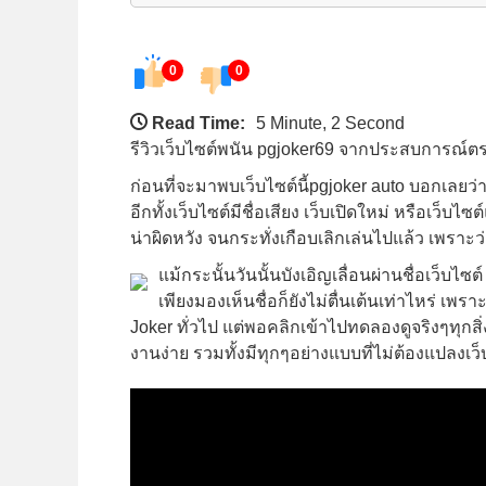
0
0
Read Time:
5 Minute, 2 Second
รีวิวเว็บไซต์พนัน pgjoker69 จากประสบการณ์ต
ก่อนที่จะมาพบเว็บไซต์นี้pgjoker auto บอกเลยว
อีกทั้งเว็บไซต์มีชื่อเสียง เว็บเปิดใหม่ หรือเว็บ
น่าผิดหวัง จนกระทั่งเกือบเลิกเล่นไปแล้ว เพราะว่า
แม้กระนั้นวันนั้นบังเอิญเลื่อนผ่านชื่อเว็บไ
เพียงมองเห็นชื่อก็ยังไม่ตื่นเต้นเท่าไหร่ เพร
Joker ทั่วไป แต่พอคลิกเข้าไปทดลองดูจริงๆทุกส
งานง่าย รวมทั้งมีทุกๆอย่างแบบที่ไม่ต้องแปลงเ