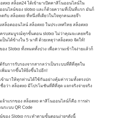
 สล็อตxo สล็อต24 ได้เข้ามาเปิดคาสิโนออนไลน์ใน
ออนไลน์ของ slotxo และก็ด้วยความที่เป็นที่แรก มันก็
คตกับ สล็อตxo ที่หนึ่งที่เดียวในใจทุกคนเลยจ๊า
ายของสล็อตออนไลน์ สล็อตxo ในประเทศไทย สล็อตxo
ันครบสมบูรณ์ทุกขั้นตอน slotxo ไม่ว่าคุณจะเคยหรือ
็นได้ข้างใน 5 นาที ด้วยเหตุว่าสล็อตxo จัดให้!
ต์ของ Slotxo ทั้งหมดทั้งปวง เพื่อความเข้าใจง่ายแล้วก็
้รับการรับรองจากสากลว่าเป็นระบบที่ดีที่สุดใน
มมากขึ้นให้ยิ่งขึ้นไปอีก!
ำเข้ามาให้ทุกท่านได้ใช้กันอย่างคุ้มค่ารวมทั้งตรงปก
ชื่อว่า สล็อตxo มีโปรโมชันที่ดีที่สุด แจกจริงจ่ายจริง
เป็นเจ้าแรกของ สล็อตxo คาสิโนออนไลน์ก็คือ การฝา
ผ่านระบบ QR Code
์ของ Slotxo กระทำตามขั้นตอนง่ายๆดังนี้