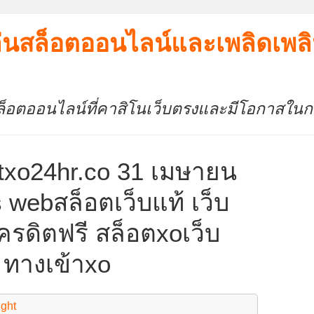
ล่นสล็อตออนไลน์และเพลิดเพลินก
ล่นสล็อตออนไลน์ที่คาสิโนเว็บตรงและมีโอกาสใ
otxo24hr.co 31 เมษายน
 webสล็อตเว็บแท้ เว็บ
ครดิตฟรี สล็อตxoเว็บ
 ทางเข้าxo
ght