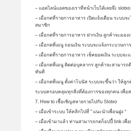
– แอดไลน์แอดของเราที่หน้าเว็บได้เลยจ๊ะ slotxo
– เมื่อกดที่รายการอาหาร เปิดแจ้งเตือน ระบบจ
สมาชิก
– เมื่อกดที่รายการอาหาร ฝากเงิน ลูกค้าจะมองเห
– เมื่อกดที่เมนู ถอนเงิน ระบบจะแจ้งกระบวนก
– เมื่อกดที่รายการอาหาร เช็คยอดเงิน ระบบจะ
– เมื่อกดที่เมนู ติดต่อบุคลากร ลูกค้าจะสามารถ
ทันที
– เมื่อกดที่เมนู ตั้งค่าโบนัส ระบบจะขึ้นว่า ให้ลู
ระบบครอบคลุมทุกสิ่งที่ต้องการของทุกคน เพื่อสร
7. How to เชื้อเชิญสหายรวยไปกับ Slotxo
– เมื่อเข้าระบบ ให้คลิกไปที่ ” แนะนำเพื่อนฝูง “
– เมื่อเข้ามาแล้ว ท่านสามารถกดก็อปปี้ link เพ