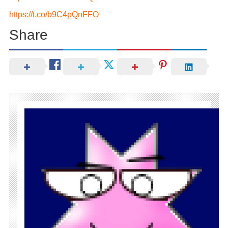
https://t.co/b9C4pQnFFO
Share