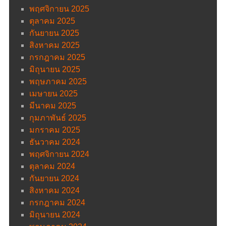
พฤศจิกายน 2025
ตุลาคม 2025
กันยายน 2025
สิงหาคม 2025
กรกฎาคม 2025
มิถุนายน 2025
พฤษภาคม 2025
เมษายน 2025
มีนาคม 2025
กุมภาพันธ์ 2025
มกราคม 2025
ธันวาคม 2024
พฤศจิกายน 2024
ตุลาคม 2024
กันยายน 2024
สิงหาคม 2024
กรกฎาคม 2024
มิถุนายน 2024