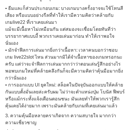
• ธีมและก็ส่วนประกอบเกม: บางเกมบางครั้งอาจจะใช้โทนสี
เสียง หรือแบบอย่างรีลที่ทำให้เรามีความคิดว่าคล้ายกับ
เกมlive22 ที่เราเคยเล่นมา
แม้จะมีเนื้อหาไม่เหมือนกัน แต่สมองจะเชื่อมโดยทันทีว่า
บรรยากาศแบบงี้ พวกเราเคยเล่นมาก่อน ทำให้เราพอใจ
นั่นเอง
• มักจำฟีลการเล่นมากยิ่งกว่าเนื้อหา: เวลาคนบอกว่าชอบ
เกม live22slot ไหน ส่วนมากมิได้จำเนื้อหาของเกมหรอกนะ
ครับ แต่ว่าจะจำฟีลการเล่นมากกว่าว่าตอนเล่นรู้สึกอย่างไร
พอพบเกมใหม่ที่คล้ายคลึงกันก็จะมีความคิดว่าคุ้นมือมากยิ่ง
กว่านั่นเอง
• การออกแบบ UI ยุคใหม่: สล็อตในปัจจุบันออกแบบให้คล้าย
กันแบบตั้งมั่นเลยล่ะครับผม ไม่ว่าจะตำแหน่งปุ่ม โบนัส ฟีพบร์
หรือแม้กระทั้งแจ้งเตือนตอนชนะ มันเลยทำให้พวกเรารู้สึก
คุ้นเคยได้ง่ายมาก เพราะมันคล้ายกับเกมที่เคยเล่นมาแล้ว
3. ความคุ้นมือหลายคราเกิดจาก ความสบายใจ มากกว่า
ความเชี่ยวชาญ