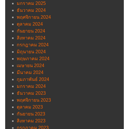
มกราคม 2025
ธันวาคม 2024
พฤศจิกายน 2024
ตุลาคม 2024
กันยายน 2024
สิงหาคม 2024
กรกฎาคม 2024
มิถุนายน 2024
พฤษภาคม 2024
เมษายน 2024
มีนาคม 2024
กุมภาพันธ์ 2024
มกราคม 2024
ธันวาคม 2023
พฤศจิกายน 2023
ตุลาคม 2023
กันยายน 2023
สิงหาคม 2023
กรกฎาคม 2023