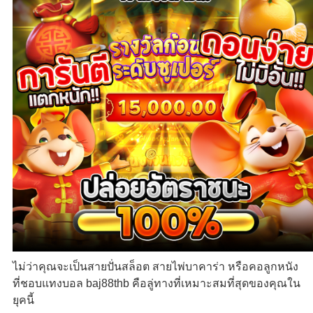
ไม่ว่าคุณจะเป็นสายปั่นสล็อต สายไพ่บาคาร่า หรือคอลูกหนัง
ที่ชอบแทงบอล baj88thb คือลู่ทางที่เหมาะสมที่สุดของคุณใน
ยุคนี้