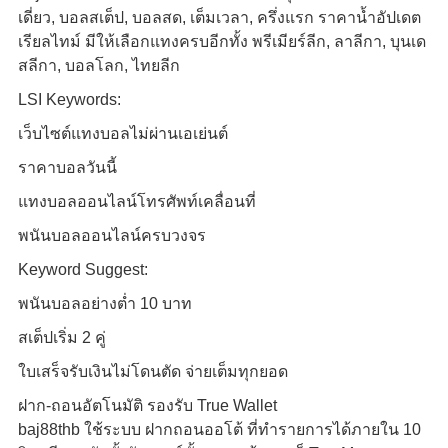
เดี่ยว, บอลสเต็ป, บอลสด, เต็มเวลา, ครึ่งแรก ราคาน้ำอัปเดต
เรียลไทม์ มีให้เลือกแทงครบอีกทั้ง พรีเมียร์ลีก, ลาลีกา, บุนเด
สลีกา, บอลโลก, ไทยลีก
LSI Keywords:
เว็บไซต์แทงบอลไม่ผ่านเอเย่นต์
ราคาบอลวันนี้
แทงบอลออนไลน์โทรศัพท์เคลื่อนที่
พนันบอลออนไลน์ครบวงจร
Keyword Suggest:
พนันบอลอย่างต่ำ 10 บาท
สเต็ปเริ่ม 2 คู่
ใบเสร็จรับเงินไม่โดนตัด จ่ายเต็มทุกยอด
ฝาก-ถอนอัตโนมัติ รองรับ True Wallet
baj88thb ใช้ระบบ ฝากถอนออโต้ ที่ทำรายการได้ภายใน 10