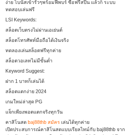
ง่าย โบนัสเข้ารัวๆพร้อมฟีพบร์ ซื้อฟรีสปิน แล้วก็ ระบบ
ทดสอบเล่นฟรี
LSI Keywords:
สล็อตเว็บตรงไม่ผ่านเอเย่นต์
สล็อตโทรศัพท์มือถือได้เงินจริง
ทดลองเล่นสล็อตฟรีทุกค่าย
สล็อตวอเลทไม่มีขั้นต่ำ
Keyword Suggest:
ฝาก 1 บาทก็เล่นได้
สล็อตแตกง่าย 2024
เกมใหม่ล่าสุด PG
แจ็กเพียงพอตแตกจริงทุกวัน
คาสิโนสด
baj88thb สมัคร
เล่นได้ทุกค่าย
เปิดประสบการณ์คาสิโนสดแบบเรียลไทม์กับ baj88thb จาก