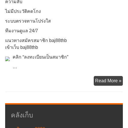
ความลับ
ไม่มีประวัติคดโกง
ระบบตรวจทานโปร่งใส
ทีมงานดูแล 24/7
แนวทางสมัครสมาชิก baj88thb
เข้าเว็บ baj88thb
คลิก “ลงทะเบียนเป็นสมาชิก”
…
baj
Read More »
30
มิถ
baj
ฝา
คลังเก็บ
ถอ
ออ