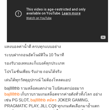
แทงบอลค่าน้ำดี ครบทุกแบบอย่าง
ระบบฝากถอนอัตโนมัติใน 10 วินาที
รองรับวอเลทและก็แบงค์ทุกประเภท
โปรโมชั่นเพียบ รับง่าย ถอนได้จริง
เล่นได้ทุกวัสดุอุปกรณ์ ไม่ต้องโหลดแอป
baj88thb รวมสล็อตแตกง่าย โบนัสแตกบ่อยมาก
baj88thb
เก็บรวบรวมเกมสล็อตจากค่ายดังทั่วทั้งโลก อย่าง
เช่น PG SLOT,
baj88thb สมัคร
JOKER GAMING,
PRAGMATIC PLAY, JILI, CQ9 ทุกเกมคัดเลือกมาย้ำแตก