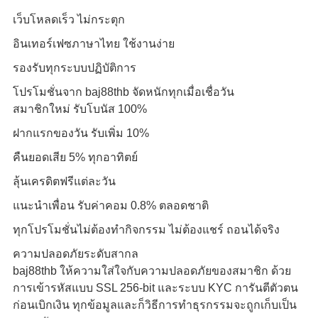
เว็บโหลดเร็ว ไม่กระตุก
อินเทอร์เฟซภาษาไทย ใช้งานง่าย
รองรับทุกระบบปฏิบัติการ
โปรโมชั่นจาก baj88thb จัดหนักทุกเมื่อเชื่อวัน
สมาชิกใหม่ รับโบนัส 100%
ฝากแรกของวัน รับเพิ่ม 10%
คืนยอดเสีย 5% ทุกอาทิตย์
ลุ้นเครดิตฟรีแต่ละวัน
แนะนำเพื่อน รับค่าคอม 0.8% ตลอดชาติ
ทุกโปรโมชั่นไม่ต้องทำกิจกรรม ไม่ต้องแชร์ ถอนได้จริง
ความปลอดภัยระดับสากล
baj88thb ให้ความใส่ใจกับความปลอดภัยของสมาชิก ด้วย
การเข้ารหัสแบบ SSL 256-bit และระบบ KYC การันตีตัวตน
ก่อนเบิกเงิน ทุกข้อมูลและก็วิธีการทำธุรกรรมจะถูกเก็บเป็น