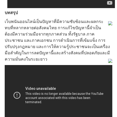
บทสรุป
เว็บพนันออนไลน์เป็นปัญหาที่มีความซับซ้อนและผลกระ
ทบที่หลากหลายต่อสังคมไทย การแก้ไขปัญหานี้จำเป็น
ต้องมีความร่วมมือจากทุกภาคส่วน ทั้งรัฐบาล ภาค
ประชาชน และภาคเอกชน การดำเนินการที่เข้มแข็ง การ
ปรับปรุงกฎหมาย และการให้ความรู้ประชาชนจะเป็นเครื่อง
มือสำคัญในการลดปัญหานี้และสร้างสังคมที่ปลอดภัยและมี
ความมั่นคงในระยะยาว