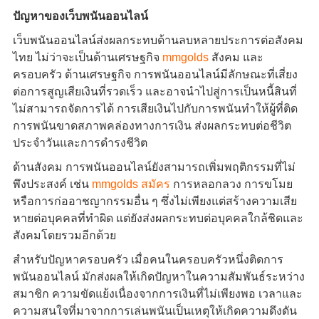
ปัญหาของเว็บพนันออนไลน์
เว็บพนันออนไลน์ส่งผลกระทบด้านลบหลายประการต่อสังคม
ไทย ไม่ว่าจะเป็นด้านเศรษฐกิจ
mmgolds
สังคม และ
ครอบครัว ด้านเศรษฐกิจ การพนันออนไลน์มีลักษณะที่เสี่ยง
ต่อการสูญเสียเงินที่รวดเร็ว และอาจนำไปสู่การเป็นหนี้สินที่
ไม่สามารถจัดการได้ การเสียเงินไปกับการพนันทำให้ผู้ที่ติด
การพนันขาดสภาพคล่องทางการเงิน ส่งผลกระทบต่อชีวิต
ประจำวันและการดำรงชีวิต
ด้านสังคม การพนันออนไลน์ยังสามารถเพิ่มพฤติกรรมที่ไม่
พึงประสงค์ เช่น
mmgolds สมัคร
การหลอกลวง การขโมย
หรือการก่ออาชญากรรมอื่น ๆ ซึ่งไม่เพียงแต่สร้างความเสีย
หายต่อบุคคลที่ทำผิด แต่ยังส่งผลกระทบต่อบุคคลใกล้ชิดและ
สังคมโดยรวมอีกด้วย
สำหรับปัญหาครอบครัว เมื่อคนในครอบครัวหนึ่งติดการ
พนันออนไลน์ มักส่งผลให้เกิดปัญหาในความสัมพันธ์ระหว่าง
สมาชิก ความขัดแย้งเนื่องจากการเงินที่ไม่เพียงพอ เวลาและ
ความสนใจที่มาจากการเล่นพนันเป็นเหตุให้เกิดความดึงดัน