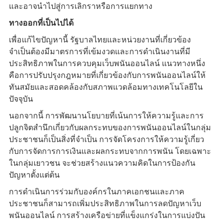
และอาจนำไปสู่การเลิกราหรือการแยกทาง
ทางออกที่เป็นไปได้
เพื่อแก้ไขปัญหานี้ รัฐบาลไทยและหน่วยงานที่เกี่ยวข้อง
จำเป็นต้องมีมาตรการที่เข้มงวดและการดำเนินงานที่มี
ประสิทธิภาพในการควบคุมเว็บพนันออนไลน์ แนวทางหนึ่ง
คือการปรับปรุงกฎหมายที่เกี่ยวข้องกับการพนันออนไลน์ให้
ทันสมัยและสอดคล้องกับสภาพแวดล้อมทางเทคโนโลยีใน
ปัจจุบัน
นอกจากนี้ การพัฒนานโยบายที่เน้นการให้ความรู้และการ
ปลูกจิตสำนึกเกี่ยวกับผลกระทบของการพนันออนไลน์ในกลุ่ม
ประชาชนก็เป็นสิ่งที่จำเป็น การจัดโครงการให้ความรู้เกี่ยว
กับการจัดการการเงินและผลกระทบจากการพนัน โดยเฉพาะ
ในกลุ่มเยาวชน จะช่วยสร้างแนวความคิดในการป้องกัน
ปัญหาตั้งแต่ต้น
การดำเนินการร่วมกับองค์กรในภาคเอกชนและภาค
ประชาชนก็สามารถเพิ่มประสิทธิภาพในการลดปัญหาเว็บ
พนันออนไลน์ การสร้างเครือข่ายที่แข็งแกร่งในการแบ่งปัน