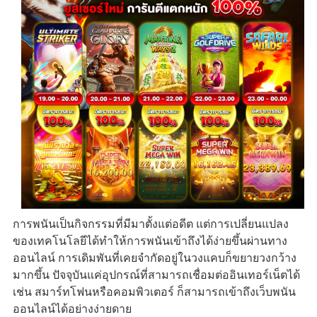
การพนันเป็นกิจกรรมที่มีมาตั้งแต่อดีต แต่การเปลี่ยนแปลง
ของเทคโนโลยีได้ทำให้การพนันเข้าถึงได้ง่ายขึ้นผ่านทาง
ออนไลน์ การเดิมพันที่เคยจำกัดอยู่ในวงแคบก็ขยายวงกว้าง
มากขึ้น ปัจจุบันแค่อุปกรณ์ที่สามารถเชื่อมต่ออินเทอร์เน็ตได้
เช่น สมาร์ทโฟนหรือคอมพิวเตอร์ ก็สามารถเข้าถึงเว็บพนัน
ออนไลน์ได้อย่างง่ายดาย