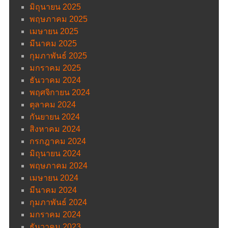
มิถุนายน 2025
พฤษภาคม 2025
เมษายน 2025
มีนาคม 2025
กุมภาพันธ์ 2025
มกราคม 2025
ธันวาคม 2024
พฤศจิกายน 2024
ตุลาคม 2024
กันยายน 2024
สิงหาคม 2024
กรกฎาคม 2024
มิถุนายน 2024
พฤษภาคม 2024
เมษายน 2024
มีนาคม 2024
กุมภาพันธ์ 2024
มกราคม 2024
ธันวาคม 2023