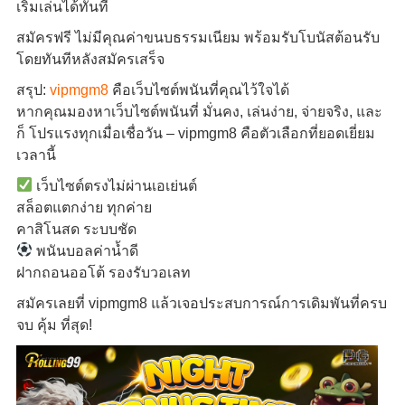
เริ่มเล่นได้ทันที
สมัครฟรี ไม่มีคุณค่าขนบธรรมเนียม พร้อมรับโบนัสต้อนรับ
โดยทันทีหลังสมัครเสร็จ
สรุป:
vipmgm8
คือเว็บไซต์พนันที่คุณไว้ใจได้
หากคุณมองหาเว็บไซต์พนันที่ มั่นคง, เล่นง่าย, จ่ายจริง, และ
ก็ โปรแรงทุกเมื่อเชื่อวัน – vipmgm8 คือตัวเลือกที่ยอดเยี่ยม
เวลานี้
เว็บไซต์ตรงไม่ผ่านเอเย่นต์
สล็อตแตกง่าย ทุกค่าย
คาสิโนสด ระบบชัด
พนันบอลค่าน้ำดี
ฝากถอนออโต้ รองรับวอเลท
สมัครเลยที่ vipmgm8 แล้วเจอประสบการณ์การเดิมพันที่ครบ
จบ คุ้ม ที่สุด!