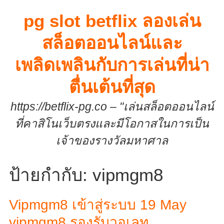
Skip
pg slot betflix ลองเล่น
to
content
สล็อตออนไลน์และ
เพลิดเพลินกับการเล่นที่น่า
ตื่นเต้นที่สุด
https://betflix-pg.co – "เล่นสล็อตออนไลน์
ที่คาสิโนเว็บตรงและมีโอกาสในการเป็น
เจ้าของรางวัลมหาศาล
ป้ายกำกับ:
vipmgm8
Vipmgm8 เข้าสู่ระบบ 19 May
vipmgm8 รองรับวอเลท