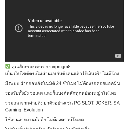
คุณลักษณะเด่นของ vipmgm8
เป็น เว็บไซต์ตรงไม่ผ่านเอเย่นต์ เล่นแล้วได้เงินจริง ไม่มีโกง
มีระบบ ฝากถอนอัตโนมัติ 24 ชั่วโมง ไม่ต้องรอคอยแอดมิน
รองรับทั้งยัง วอเลท และก็แบงค์หลักทุกหย่อมหญ้าในไทย
รวมเกมจากค่ายดัง ยกตัวอย่างเช่น PG SLOT, JOKER, SA
Gaming, Evolution
ใช้งานง่ายผ่านมือถือ ไม่ต้องดาวน์โหลด