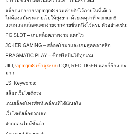
โปรโมชั่นอัปเดตวันแล้ววันเล่า โบนัสจัดเต็ม
สล็อตแตกง่าย vipmgm8 รวมค่ายดังไว้ภายในที่เดียว
ไม่ต้องสมัครหลายเว็บให้ยุ่งยาก ด้วยเหตุว่าที่ vipmgm8
สะสมเกมสล็อตแตกง่ายจากค่ายชั้นหนึ่งไว้ครบ ตัวอย่างเช่น:
PG SLOT – เกมสล็อตภาพงาม แตกไว
JOKER GAMING – สล็อตโรม่าและเกมสุดคลาสสิก
PRAGMATIC PLAY – ซื้อฟรีสปินได้ทุกเกม
JILI,
vipmgm8 เข้าสู่ระบบ
CQ9, RED TIGER และก็อีกเยอะ
มาก
LSI Keywords:
สล็อตเว็บไซต์ตรง
เกมสล็อตโทรศัพท์เคลื่อนที่ได้เงินจริง
เว็บไซต์สล็อตวอเลท
ฝากถอนไม่มีขั้นต่ำ
Keyword Suggest: