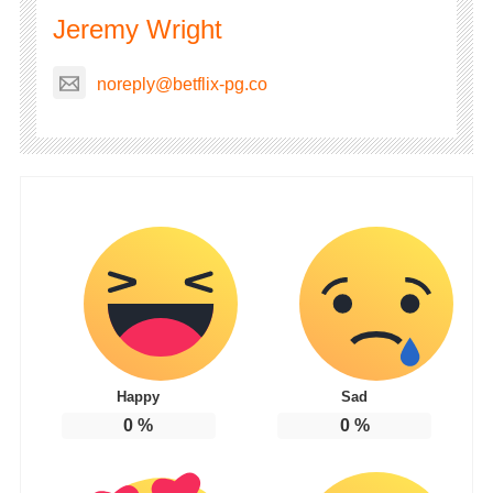
Jeremy Wright
noreply@betflix-pg.co
Happy
Sad
0
%
0
%