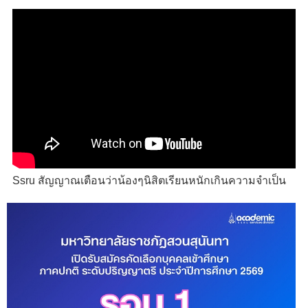
Ssru สัญญาณเตือนว่าน้องๆนิสิตเรียนหนักเกินความจำเป็น