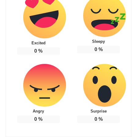
Sleepy
Excited
0
%
0
%
Angry
Surprise
0
%
0
%