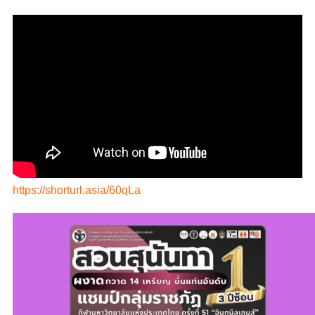
https://shorturl.asia/60qLa